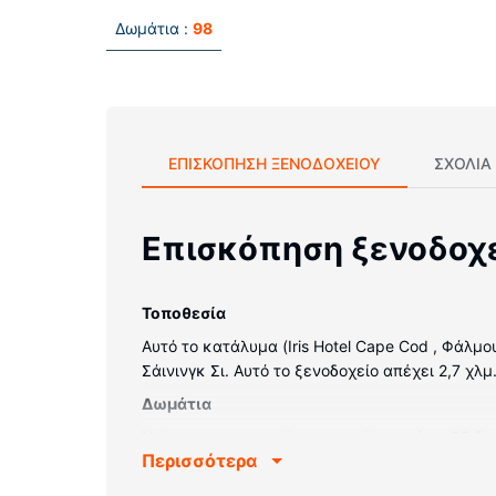
Δωμάτια :
98
ΕΠΙΣΚΌΠΗΣΗ ΞΕΝΟΔΟΧΕΊΟΥ
ΣΧΌΛΙΑ
Επισκόπηση ξενοδοχ
Τοποθεσία
Αυτό το κατάλυμα (Iris Hotel Cape Cod , Φάλμο
Σάινινγκ Σι. Αυτό το ξενοδοχείο απέχει 2,7 χλμ
Δωμάτια
Νιώστε σαν στο σπίτι σας σε ένα από τα 98 δ
Περισσότερα
επίπεδη οθόνη 39 ιντσών με δορυφορικά κανάλι
συνδυασμό ντουζιέρας-μπανιέρας διαθέτουν δ