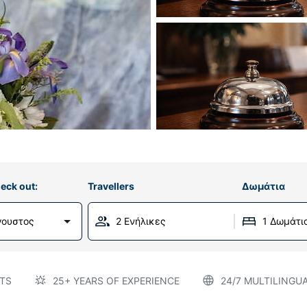
eck out:
Travellers
Δωμάτια
γουστος
2 Ενήλικες
1 Δωμάτι
TS
25+ YEARS OF EXPERIENCE
24/7 MULTILINGU