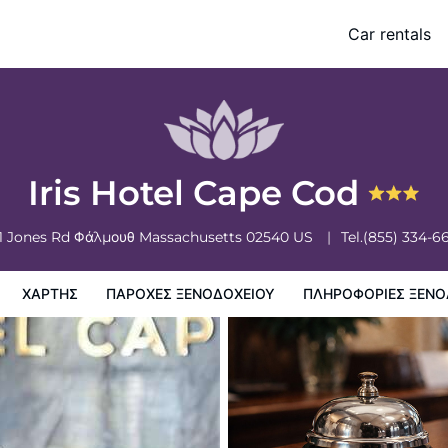
Car rentals
ξενοδοχειου
Πληροφορίες ξενοδοχείου
Πολιτικη ξενοδοχείων
Iris Hotel Cape Cod
1 Jones Rd
Φάλμουθ
Massachusetts
02540
US
Tel.
(855) 334-6
ΧΆΡΤΗΣ
ΠΑΡΟΧΕΣ ΞΕΝΟΔΟΧΕΙΟΥ
ΠΛΗΡΟΦΟΡΊΕΣ ΞΕΝΟ