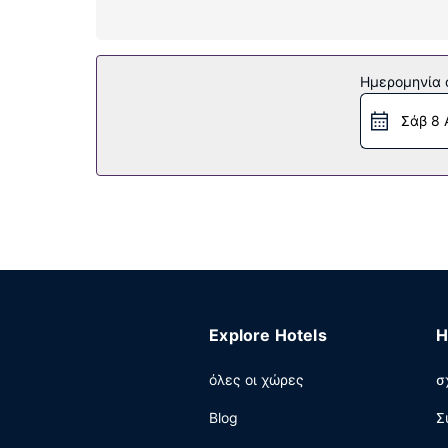
βραστήρες για καφέ/τσάι, καθώς επίσης τηλέφ
Παροχές καταλύματος
Επωφεληθείτε από τις ψυχαγωγικές δυνατότητε
Ημερομηνία c
περιλαμβάνουν δωρεάν ασύρματο ίντερνετ, τζάκ
Σάβ 8 
Εστιατόριο
Μπορείτε να απολαύσετε ένα γεύμα στο Jones T
μια στάση στο μπαρ με σνακ/ντελικατέσεν. Ξε
τις καθημερινές μεταξύ 7:00 π.μ. - 11:00 π.μ. 
Άλλες παροχές
Στις σημαντικές παροχές περιλαμβάνονται ένα
αυτήν την πόλη (Φάλμουθ); Αυτό το ξενοδοχείο
συνεδριάσεων. Στους χώρους μας θα βρείτε δ
Explore Hotels
H
όλες οι χώρες
σ
Blog
Σ