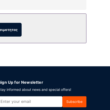
 επιπλέον παροχές σε αυτό το ξενοδοχείο
σιμοτητας
(Iris Hotel Cape Cod ) ή μπορείτε να κάνετε
 χρέωση είναι διαθέσιμο πρωινό (σε πακέτο)
 24ωρο. Θέλετε να οργανώσετε μια εκδήλωση σε
ι συνεδριακό χώρο και 2 αίθουσες
Sign Up for Newsletter
tay informed about news and special offers!
Subscribe