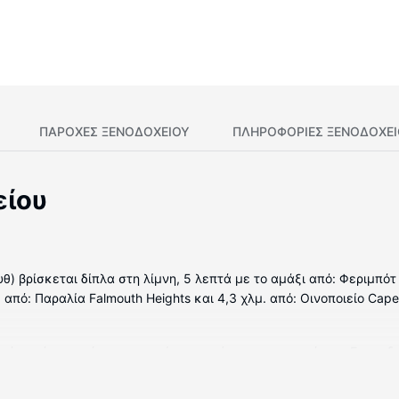
ΠΑΡΟΧΕΣ ΞΕΝΟΔΟΧΕΙΟΥ
ΠΛΗΡΟΦΟΡΊΕΣ ΞΕΝΟΔΟΧΕ
είου
υθ) βρίσκεται δίπλα στη λίμνη, 5 λεπτά με το αμάξι από: Φεριμπό
. από: Παραλία Falmouth Heights και 4,3 χλμ. από: Οινοποιείο Cap
ωμάτια, όπου υπάρχουν ψυγείο και φούρνοι μικροκυμάτων. Για τη
α, ενώ μπορείτε να είστε πάντα online με δωρεάν ασύρματη πρόσ
ωρεάν προϊόντα προσωπικής περιποίησης και πιστολάκια μαλλιών