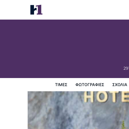
Iris Hotel Cape Cod
Τιμές
Φωτογραφίες
σχόλια
Χάρτης
Παροχες 
29
ΤΙΜΈΣ
ΦΩΤΟΓΡΑΦΊΕΣ
ΣΧΌΛΙΑ