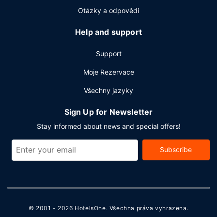
2
velikosti 281 m
(mj. konferenční prostory a 2 zasedací
Otázky a odpovědi
místnosti). Přímo v areálu je hostům k dispozici samostatné
parkování zdarma.
Help and support
Support
Moje Rezervace
Všechny jazyky
Sign Up for Newsletter
Stay informed about news and special offers!
Subscribe
© 2001 - 2026
HotelsOne
. Všechna práva vyhrazena.