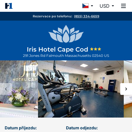
USD
Rezervace po telefonu:
(855) 334-6659
Iris Hotel Cape Cod
291 Jones Rd
Falmouth
Massachusetts
02540
US
Datum příjezdu:
Datum odjezdu: