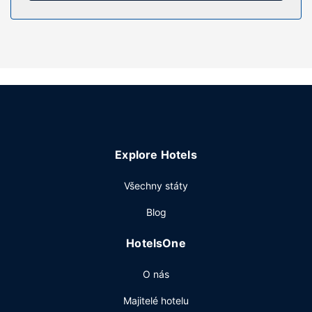
hovory zdarma).
Vybavení nemovitosti
Můžete využít širokou nabídku rekreačních zařízení, mezi
něž patří mimo jiné krytý bazén a fitness centrum.
Součástí vybavení jsou také bezdrátový internet zdarma,
krb ve vestibulu a prostory pro piknik.
Restaurace
Iris Hotel Cape Cod zve hosty ke stolování v restauraci
Explore Hotels
Jones Tavern a něco malého k zakousnutí nabízí snack bar
/ lahůdky. Chcete-li si vychutnat svůj oblíbený nápoj, bude
Všechny státy
vám k dispozici bar/salonek. Za malý příplatek budete
zváni na balíčkovou snídani, která se podává ve všední
Blog
dny od 7:00 do 11:00 a o víkendu od 7:00 do 11:00.
Další vybavení
HotelsOne
Hostům jsou k dispozici business centrum, expresní
O nás
odhlášení při odjezdu a recepce s nepřetržitým provozem.
Hodláte uspořádat obchodní nebo společenskou akci? V
Majitelé hotelu
tomto hotelu můžete využít konferenční prostory o