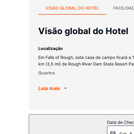
VISÃO GLOBAL DO HOTEL
FACILIDA
Visão global do Hotel
Localização
Em Falls of Rough, esta casa de campo ficará a 
km (3,5 mi) de Rough River Dam State Resort Par
Quartos
Sinta-se em casa nesta casa de campo com ar co
Leia mais
Serviço do hotel
Não perca as várias atividades recreativas e de e
Outros serviços
Há estacionamento grátis no local.
Data de Check
Sab. 8