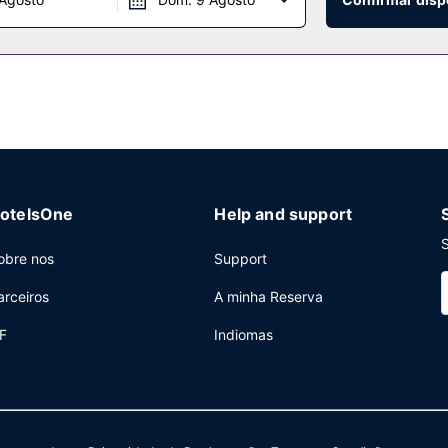
otelsOne
Help and support
S
obre nos
Support
arceiros
A minha Reserva
F
Indiomas