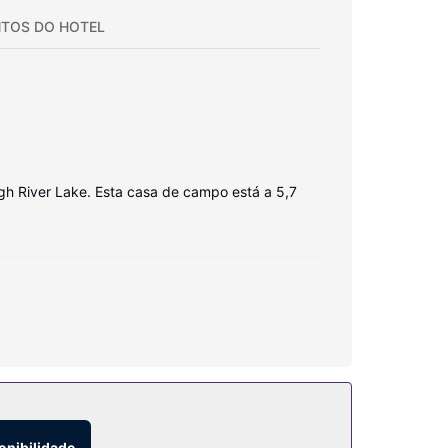
TOS DO HOTEL
ugh River Lake. Esta casa de campo está a 5,7
a placa de cozinha e um micro-ondas.
ferece ainda Wi-fi grátis.
onibilidade