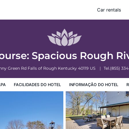
 Retreat!
Car rentals
mação do Hotel
Regulamentos do Hotel
Course: Spacious Rough Ri
enny Green Rd
Falls of Rough
Kentucky
40119
US
Tel.
(855) 33
PA
FACILIDADES DO HOTEL
INFORMAÇÃO DO HOTEL
R