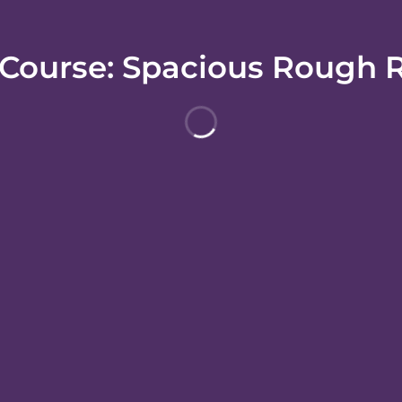
 Course: Spacious Rough R
ホテルポリシー
でラファイエット・ゴルフコースまで 1 分、ラフリバーレイクまで 6 
ーまで 24.6 km の場所にあります。
しいただけます。キッチンにはオーブン、コンロ、電子レンジが備わっ
(無料)などをお使いいただけます。