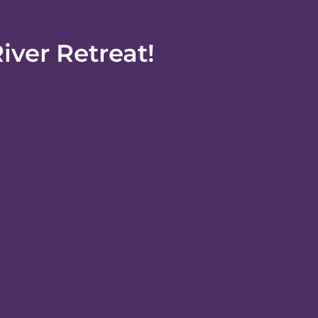
iver Retreat!
分です。 このコテージは、ラフ リバー ダム州立リ
ています。