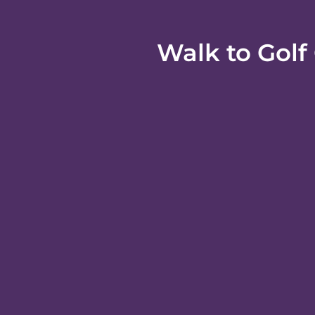
Walk to Golf
ホテル概要
館内設備
ホテル情報
ホテル概要
地図
このコテージはフォールズ オブ ラフにあります。車
ゾート パークまで 5.7 km、パイン・ノブ・シアタ
部屋
コテージには冷房や暖炉が備わり、快適にお過ご
もっと見る
施設
屋外プールなどのレクリエーション設備や、WiFi 
その他の施設