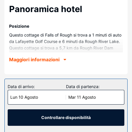
Panoramica hotel
Posizione
Questo cottage di Falls of Rough si trova a 1 minuti di auto
da Lafayette Golf Course e 6 minuti da Rough River Lake.
Questo cottage si trova a 5,7 km da Rough River Dam
State Resort Park e 24,6 km da Pine Knob Theatre.
Maggiori informazioni
Camere
Questo cottage vanta un caminetto e molto altro ancora.
Troverai anche una cucina con un forno, un piano cottura e
un microonde.
Data di arrivo:
Data di partenza:
Attrattive della proprietà
Lun 10 Agosto
Mar 11 Agosto
Avrai a disposizione molti servizi ricreativi, tra cui una
piscina all'aperto, nonché il Wi-Fi gratuito.
Controllare disponibilità
Altre attrattive
Il un parcheggio gratuito è disponibile in loco.