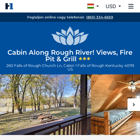
USD
Foglaljon online vagy telefonon
(855) 334-6659
Cabin Along Rough River! Views, Fire
Pit & Grill
260 Falls of Rough Church Ln, Cabin 1
Falls of Rough
Kentucky
40119
US