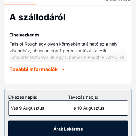
A szállodáról
Elhelyezkedés
Falls of Rough egy olyan környékén található ez a helyi
víkendház, ahonnan egy 1 perces autózásra esik
Lafayette Golfpálya, ill. egy 5 percesre Rough River-tó. Ez
a helyi víkendház kb. 5,3 km-re található Rough River Dam
További Információk
Nemzeti Pihenőpark, ill. 24,3 km-re Pine Knob Színház
helyszíneitől.
Szobák
Helyezze magát kényelembe a(z) víkendház
Érkezés napja:
Távozás napja:
vendégeként, amelyben konyha is található.A kényelmi
Vas 9 Augusztus
Hé 10 Augusztus
felszerelések és szolgáltatások közé tartozik a(z)
mikrohullámú sütő és mennyezeti ventilátor.
Az ingatlanhoz tartozó felszereltség
Árak Lekérése
A szálláshely kínálta egyéb szolgáltatások és