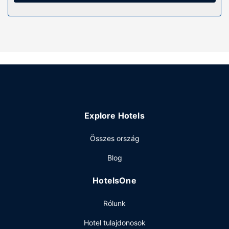
létesítmények közé tartozik ingyenes wifihozzáférés és
grillezési lehetőség.
Egyéb felszereltség
Az autóval érkező vendégek számára ingyenes egyéni
parkolás biztosított a helyszínen.
Explore Hotels
Összes ország
Blog
HotelsOne
Rólunk
Hotel tulajdonosok