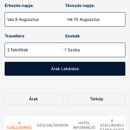
Érkezés napja:
Távozás napja:
Vas 9 Augusztus
Hé 10 Augusztus
Travellers
Szobák
2 Felnőttek
1 Szoba
Árak Lekérése
Árak
Térkép
A
A
HOTEL
SZOLGÁLTATÁSOK
SZÁLLÁSHELY
SZÁLLODÁRÓL
INFORMÁCIÓ
SZABÁLYZATA