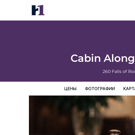
Cabin Along Rough River! Views, Fire Pit & 
цены
Фотографии
Карта
Предоставляемые у
Cabin Along 
260 Falls of R
ЦЕНЫ
ФОТОГРАФИИ
КАРТ