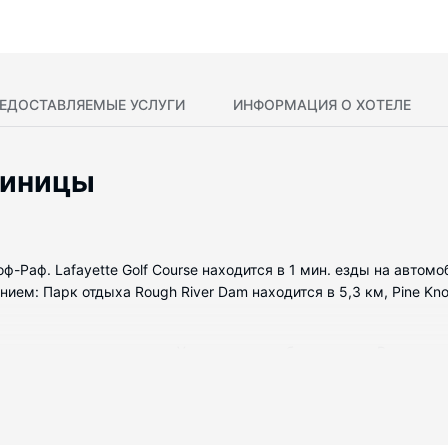
ЕДОСТАВЛЯЕМЫЕ УСЛУГИ
ИНФОРМАЦИЯ О ХОТЕЛЕ
тиницы
Раф. Lafayette Golf Course находится в 1 мин. езды на автомоб
м: Парк отдыха Rough River Dam находится в 5,3 км, Pine Knob
 с кондиционированием. У вас в номере будет кухня. В номере
ства как бесплатный беспроводной доступ в интернет и грили д