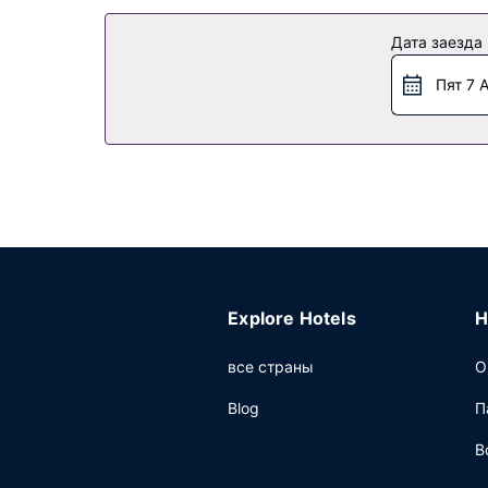
Другие особенности
Дата заезда
Предоставляется бесплатная самостоятельна
Пят 7 
Explore Hotels
H
все страны
О
Blog
П
В