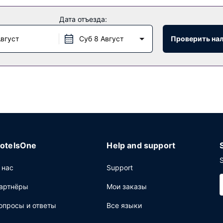
Дата отъезда:
я парковка.
Август
Суб 8 Август
Проверить на
otelsOne
Help and support
S
 нас
Support
артнёры
Мои заказы
опросы и ответы
Все языки