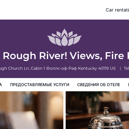
Grill
Car rental
слуги
Сведения об отеле
Порядок проживания в Отеле
Rough River! Views, Fire P
ough Church Ln, Cabin 1
Фоллс-оф-Раф
Kentucky
40119
US
Tel
А
ПРЕДОСТАВЛЯЕМЫЕ УСЛУГИ
СВЕДЕНИЯ ОБ ОТЕЛЕ