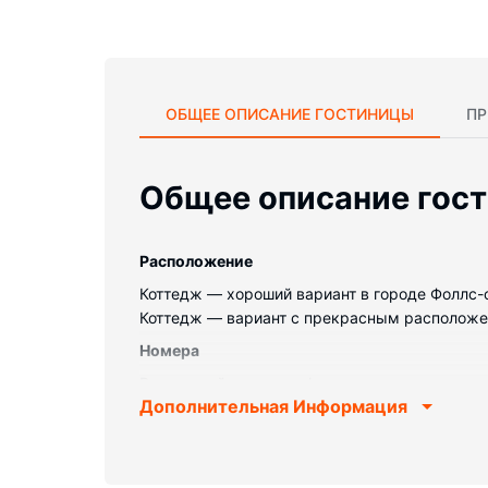
ОБЩЕЕ ОПИСАНИЕ ГОСТИНИЦЫ
ПР
Общее описание гос
Pасположение
Коттедж — хороший вариант в городе Фоллс-оф-
Коттедж — вариант с прекрасным расположение
Номера
Располагайтесь с комфортом в этом коттедже
Дополнительная Информация
вентилятор.
Особенности объекта
Гостям предоставляются такие услуги и удоб