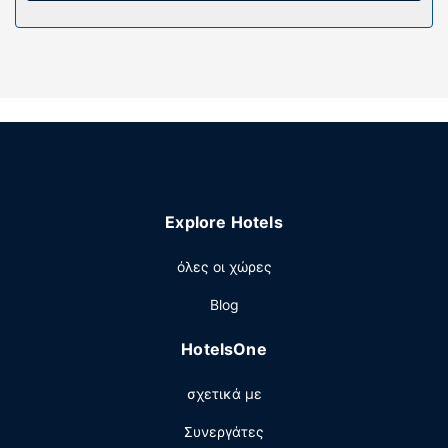
νεροτσουλήθρα, σάουνα και γυμναστήριο. Οι επιπλέον
παροχές σε αυτό το ξενοδοχείο περιλαμβάνουν δωρεάν
ασύρματο ίντερνετ, καταστήματα στο κατάλυμα και
χώρο για πικνίκ.
Εστιατόριο
Πάρτε κάτι να φάτε στο 1964, ένα από τα 2 εστιατόρια
που υπάρχουν σε αυτό το ξενοδοχείο ή μείνετε μέσα και
επωφεληθείτε από το room service (κατά τη διάρκεια
συγκεκριμένων ωρών μόνο). Χαλαρώστε στο τέλος της
Explore Hotels
μέρας με ένα ποτό στο μπαρ/lounge. Με επιπλέον
χρέωση είναι διαθέσιμο πρωινό (πλήρες) τα
όλες οι χώρες
σαββατοκύριακα μεταξύ 8:00 π.μ. - 10:30 π.μ..
Άλλες παροχές
Blog
Στις σημαντικές παροχές περιλαμβάνονται μια περιοχή
HotelsOne
υπολογιστών, υπηρεσίες στεγνοκαθαριστηρίου/
πλυντηρίων και πολύγλωσσο προσωπικό. Οι
σχετικά με
εγκαταστάσεις εκδηλώσεων σε αυτό το ξενοδοχείο
αποτελούνται από ένα συνεδριακό κέντρο και αίθουσες
Συνεργάτες
συνεδριάσεων. Στους χώρους μας θα βρείτε δωρεάν