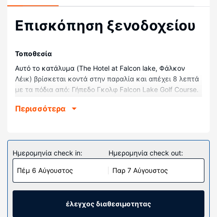
Επισκόπηση ξενοδοχείου
Τοποθεσία
Αυτό το κατάλυμα (The Hotel at Falcon lake, Φάλκον
Λέικ) βρίσκεται κοντά στην παραλία και απέχει 8 λεπτά
με τα πόδια από: Γήπεδο Γκολφ Falcon Lake Golf Course.
Δωμάτια
Περισσότερα
Νιώστε σαν στο σπίτι σας σε ένα από τα 50
κλιματιζόμενα δωμάτιά μας. Παραμείνετε online με
δωρεάν ασύρματη πρόσβαση στο ίντερνετ που
προσφέρεται. Είναι διαθέσιμα μπάνια με μπανιέρες. Οι
Ημερομηνία check in:
Ημερομηνία check out:
παροχές περιλαμβάνουν τηλέφωνα και δωρεάν
Πέμ 6 Αύγουστος
Παρ 7 Αύγουστος
φακελάκια τσαγιού/στιγμιαίο καφέ. Παρέχεται επίσης
οροφοκομία καθημερινά.
Παροχές καταλύματος
έλεγχος διαθεσιμοτητας
Απολαύστε τις πολλές ψυχαγωγικές δυνατότητες, όπως