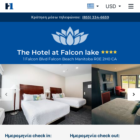
USD
Κράτηση μέσω τηλεφώνου:
(855) 334-6659
The Hotel at Falcon lake
1 Falcon Blvd
Falcon Beach
Manitoba
R0E 2H0
CA
Ημερομηνία check in:
Ημερομηνία check out: