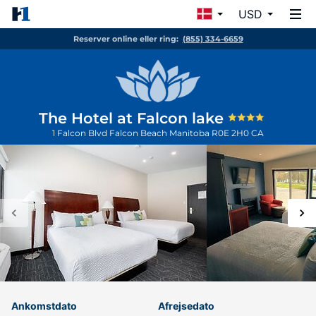
USD
Reserver online eller ring:
(855) 334-6659
The Hotel at Falcon lake
1 Falcon Blvd
Falcon Beach
Manitoba
R0E 2H0
CA
Ankomstdato
Afrejsedato