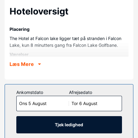
Hoteloversigt
Placering
The Hotel at Falcon lake ligger tæt på stranden i Falcon
Lake, kun 8 minutters gang fra Falcon Lake Golfbane.
Værelser
Føl dig hjemme i et af de 50 aircondition-afkølede
Læs Mere
værelser. Med gratis Wi-Fi kan du altid komme på nettet.
Der er badekar på badeværelserne. Faciliteter inkluderer
telefoner og gratis teposer/instantkaffe, og rengøring
udføres dagligt.
Ankomstdato
Afrejsedato
Ejendomsfacilitet
Ons 5 August
Tor 6 August
Nyd godt af en lang række rekreative faciliteter på stedet,
inklusive en vandrutsjebane, en sauna og et fitnesscenter.
Andre faciliteter på dette hotel inkluderer gratis trådløs
Tjek ledighed
internetadgang, shopping på stedet og picnicområde.