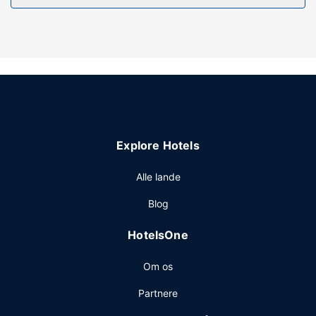
Restaurant
Få en bid mad på 1964, som er en af 2 restauranter på
dette hotel, eller bliv på værelset, og nyd godt af
roomservice (i et begrænset antal timer) Afslut dagen med
en drink eller to i baren/loungen. Fuld morgenmad serveres
i weekenden fra kl. 08.00 til kl. 10.30 mod et tillægsgebyr.
Andre faciliteter
Gæsterne har blandt andet adgang til en computerstation,
renseri/vaskeservice og en flersproget medarbejderstab.
Explore Hotels
Dette hotel tilbyder arrangementfaciliteter, såsom et
konferencecenter og mødelokaler. Gratis selvstændig
Alle lande
parkering er til rådighed på stedet.
Blog
HotelsOne
Om os
Partnere