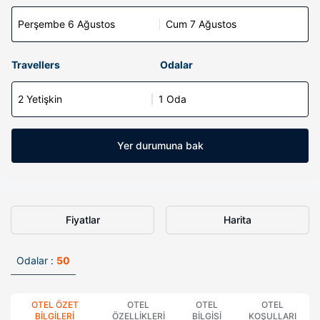
Perşembe 6 Ağustos
Cum 7 Ağustos
Travellers
Odalar
2 Yetişkin
1 Oda
Yer durumuna bak
Fiyatlar
Harita
Odalar :
50
OTEL ÖZET
OTEL
OTEL
OTEL
BILGILERI
ÖZELLIKLERI
BILGISI
KOŞULLARI