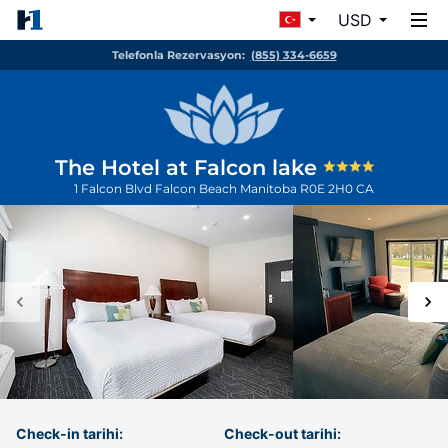
USD
Telefonla Rezervasyon:
(855) 334-6659
The Hotel at Falcon lake
1 Falcon Blvd
Falcon Beach
Manitoba
R0E 2H0
CA
Check-in tarihi:
Check-out tarihi: