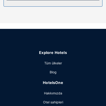
alışveriş ve piknik alanı sunulmaktadır.
Restoran
1964 yemek servisi için ideal, bu otelde toplam 2 restoran
var; isterseniz belirli saatlerde oda servisi imkanı da
mevcut. Oteldeki bar/oturma salonu misafirlere içecek
servisi yapıyor. Misafirlere Hafta sonu 8 ve 10.30 arasında
ücretli tam kahvaltı servisi yapılmaktadır.
Diğer güzellikler
Misafirler için bilgisayar istasyonu, kuru temizleme/çamaşır
Explore Hotels
yıkama servisi ve birden fazla dil bilen personel mevcuttur.
Otelde konferans merkezi ve toplantı odaları vardır.
Tüm ülkeler
Ücretsiz otopark vardır.
Blog
HotelsOne
Hakkımızda
Otel sahipleri