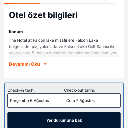
Otel özet bilgileri
Konum
The Hotel at Falcon lake misafirlere Falcon Lake
bölgesinde, plaj yakınında ve Falcon Lake Golf Sahası ile
yaya olarak 8 dakika mesafede konaklama fırsatı sunuyor.
Odalar
Devamını Oku
50 klimalı oda mevcuttur. Odada ücretsiz kablosuz
internet vardır. Banyolarda küvet vardır. Misafirlerimize
telefon ve ücretsiz poşet çay/hazır kahve gibi imkânlar ve
kolaylıklar sunulmaktadır. Ayrıca günlük olarak oda/kat
Check-in tarihi:
Check-out tarihi:
hizmeti verilmektedir.
Perşembe 6 Ağustos
Cum 7 Ağustos
Otelin güzelliği
Misafirlerimizin iyi vakit geçirebilmesi ve dinlenebilmesi için
su kaydırağı, sauna ve spor salonu bulunmaktadır. Bu
Yer durumuna bak
otelde misafirlere ücretsiz kablosuz İnternet, otelde