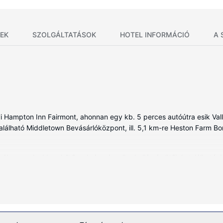
EK
SZOLGÁLTATÁSOK
HOTEL INFORMÁCIÓ
A 
yi Hampton Inn Fairmont, ahonnan egy kb. 5 perces autóútra esik Val
található Middletown Bevásárlóközpont, ill. 5,1 km-re Heston Farm Bor
ben, melyekben hűtőszekrény és mikrohullámú sütők is található. 
eti, hiszen a szobákban ingyenes vezetékes és vezeték nélküli intern
dását szolgálja. A kényelmi felszerelések és szolgáltatások közé tar
ítményeket és szolgáltatásokat, mint például a(z) beltéri medence, va