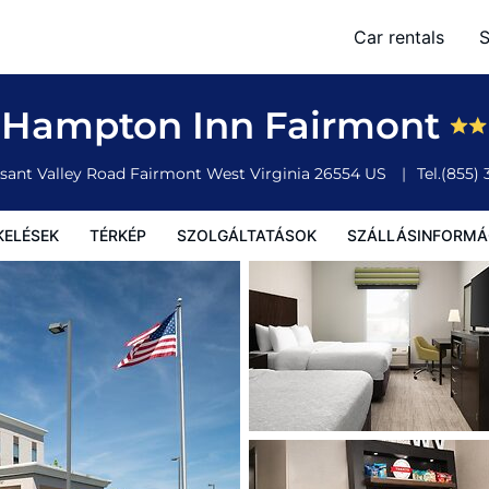
Car rentals
S
olgáltatások
Szállásinformáció
A szálláshely szabályzata
Hampton Inn Fairmont
asant Valley Road
Fairmont
West Virginia
26554
US
Tel.
(855)
KELÉSEK
TÉRKÉP
SZOLGÁLTATÁSOK
SZÁLLÁSINFORMÁ