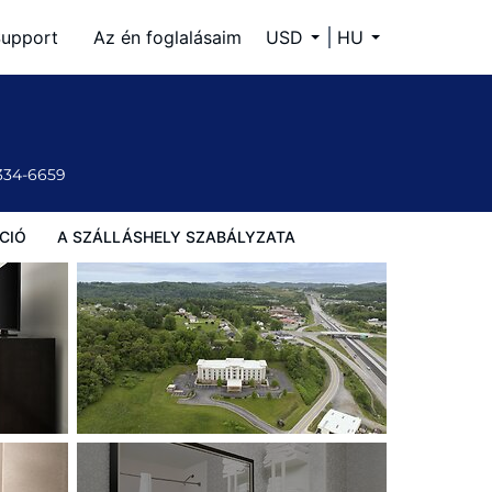
upport
Az én foglalásaim
USD
HU
 334-6659
CIÓ
A SZÁLLÁSHELY SZABÁLYZATA