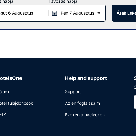
 napja:
Távozás napja:
ingyenes wifihozzáférés, bankett-terem és étel- és italautomata.
süt 6 Augusztus
Pén 7 Augusztus
Árak Lek
k fel ingyenes reggeli naponta.
 center, 24 órában nyitva tartó recepció és poggyászok tárolása leh
gyzetláb (56 négyzetméter) konferenciatér és tárgyalóterem céljára 
ás biztosított a helyszínen.
otelsOne
Help and support
S
ólunk
Support
otel tulajdonosok
Az én foglalásaim
YIK
Ezeken a nyelveken