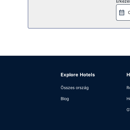
Érkezés
szolgáltatásai között szerepelnek a következők: 
C
Étterem
Ingyenes svédasztalos reggeli reggelit szolgálna
Egyéb felszereltség
A szálláshelyen 24 órában nyitva tartó business
tervez valamilyen eseményt? Ez a(z) hotel 600 né
érkező vendégek számára ingyenes egyéni parkol
Explore Hotels
H
Összes ország
R
Blog
H
G