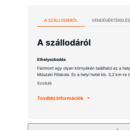
A SZÁLLODÁRÓL
VENDÉGÉRTÉKELÉS
A szállodáról
Elhelyezkedés
Fairmont egy olyan környékén található ez a hel
Műszaki Főiskola. Ez a helyi hotel kb. 3,2 km-re 
Szobák
Helyezze magát kényelembe a(z) 72 szoba egyiké
További Információk
családtagjaival, vagy éppen üzleti ügyeit intézh
méretű síkképernyős televízió is az Ön kikapcsoló
valamint takarítás naponta.
Az ingatlanhoz tartozó felszereltség
Élvezze ki a szálláshely kínálta szabadidős létes