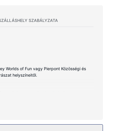
SZÁLLÁSHELY SZABÁLYZATA
ley Worlds of Fun vagy Pierpont Közösségi és
ászat helyszíneitől.
Kapcsolatban maradhat barátaival,
et is elérhető. Ezenkívül 40 hüvelyk képátmérőjű
tozik laptop számára ideális széfek és íróasztal,
gy a(z) fitneszlétesítmény. A hotel kiegészítő