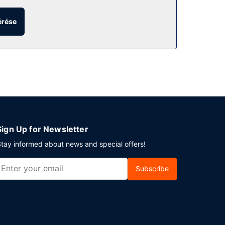
érése
etséges is igénybe vehető. Fairmont városában
fenntartott területtel rendelkezik. Az autóval
Sign Up for Newsletter
tay informed about news and special offers!
Subscribe