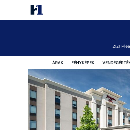
Hampton Inn Fairmont
Árak
Fényképek
Vendégértékelések
Térkép
Sz
2121 Ple
ÁRAK
FÉNYKÉPEK
VENDÉGÉRTÉ