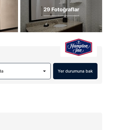
29 Fotoğraflar
da
Yer durumuna bak