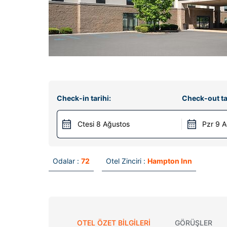
Check-in tarihi:
Check-out ta
Ctesi 8 Ağustos
Pzr 9 
Odalar :
72
Otel Zinciri :
Hampton Inn
OTEL ÖZET BILGILERI
GÖRÜŞLER