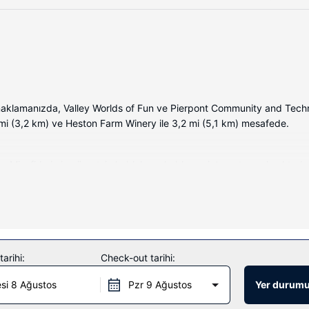
aklamanızda, Valley Worlds of Fun ve Pierpont Community and Techni
 mi (3,2 km) ve Heston Farm Winery ile 3,2 mi (5,1 km) mesafede.
Misafirlerimize ücretsiz kablolu ve kablosuz internet sunulmaktadır. Mi
 bilgisayar saklamaya uygun emanet kasası ve masa gibi imkânlar ve ko
ebilmesi için kapalı havuz ve spor salonu bulunmaktadır. Bu otelde mis
arihi:
Check-out tarihi:
si 8 Ağustos
Pzr 9 Ağustos
Yer durumu
tadır.