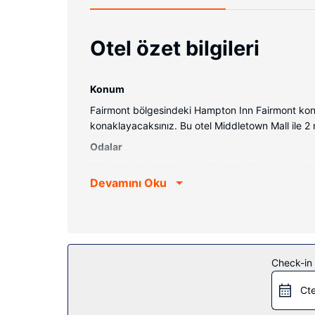
Otel özet bilgileri
Konum
Fairmont bölgesindeki Hampton Inn Fairmont kon
konaklayacaksınız. Bu otel Middletown Mall ile 2
Odalar
72 odada buzdolabı ve mikrodalga fırın mevcuttur. 
Devamını Oku
düz ekran televizyon vardır. Misafirlere dizüstü
oda/kat hizmeti verilmektedir.
Otelin güzelliği
Misafirlerimizin iyi vakit geçirebilmesi ve dinlen
ve otomatik satış makinesi sunulmaktadır.
Check-in t
Restoran
Cte
Misafirlerimize her gün açık büfe servisi yapılmak