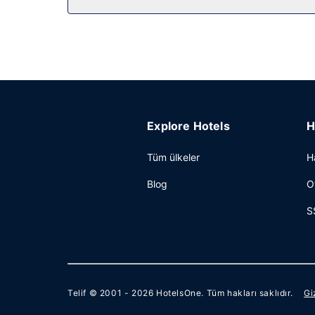
Diğer güzellikler
Misafirler için 24 saat açık ofis, 24 saat açık re
kare alanda konferans alanı ve toplantı odası sun
Explore Hotels
H
Tüm ülkeler
H
Blog
O
S
Telif © 2001 - 2026
HotelsOne
. Tüm hakları saklıdır.
Gi