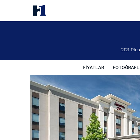
Hampton Inn Fairmont
Fiyatlar
Fotoğraflar
Görüşler
Harita
Otel Özellik
2121 Ple
FIYATLAR
FOTOĞRAFL