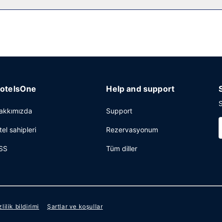
sepsiyon ve valiz dolabı mevcuttur. Fairmont bölgesinde bir etkinlik mi
maktadır. Ücretsiz otopark vardır.
otelsOne
Help and support
S
akkımızda
Support
tel sahipleri
Rezervasyonum
SS
Tüm diller
zlilik bildirimi
Şartlar ve koşullar