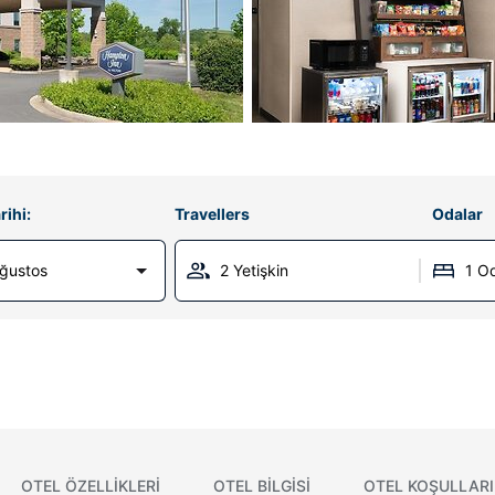
rihi:
Travellers
Odalar
Ağustos
2 Yetişkin
1 O
OTEL ÖZELLIKLERI
OTEL BILGISI
OTEL KOŞULLARI