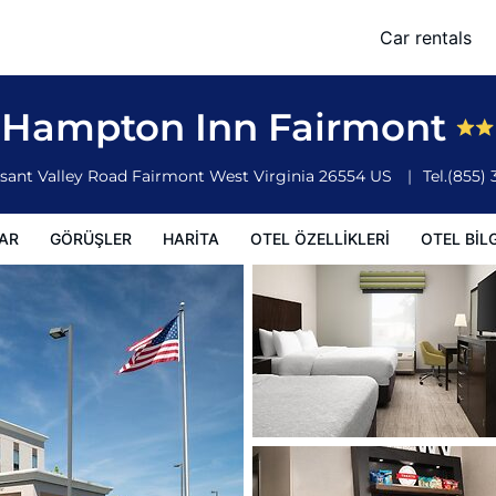
Car rentals
leri
Otel bilgileri
Otel Koşulları
Hampton Inn Fairmont
asant Valley Road
Fairmont
West Virginia
26554
US
Tel.
(855)
AR
GÖRÜŞLER
HARITA
OTEL ÖZELLIKLERI
OTEL BILG