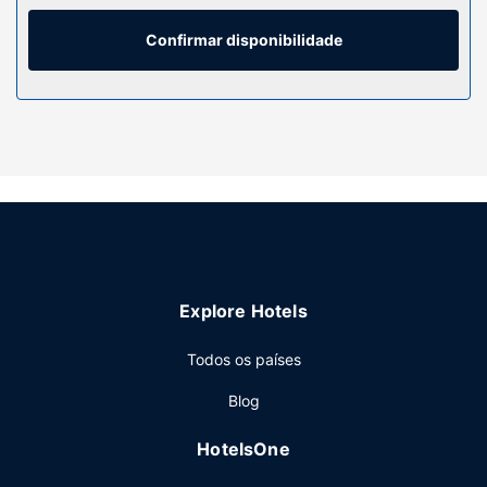
casas de banho têm artigos de higiene grátis e secadores
de cabelo. As comodidades incluem ainda secretárias e
Confirmar disponibilidade
cafeteiras/bules, além de telefone com chamadas locais
grátis.
Serviço do hotel
Desfrute das várias propostas de lazer e entretenimento à
sua disposição, incluindo uma piscina interior e uma sala
de fitness aberta 24 horas. Wi-fi grátis, utilização grátis de
uma sala de fitness nas imediações e um salão de
banquetes são algumas das comodidades adicionais
disponíveis neste hotel.
Restaurante
Explore Hotels
Recarregue baterias no restaurante Matera Bar and Grill
Todos os países
dMagnuson Grand Pioneer Inn and Suites. Peça o seu
cocktail favorito no bar/lounge. Comece as suas manhãs
Blog
da melhor forma com um pequeno-almoço continental
grátis, servido durante a semana entre as 6:30 e as 9:30 e
HotelsOne
aos fins de semana entre as 7:00 e as 10:00.