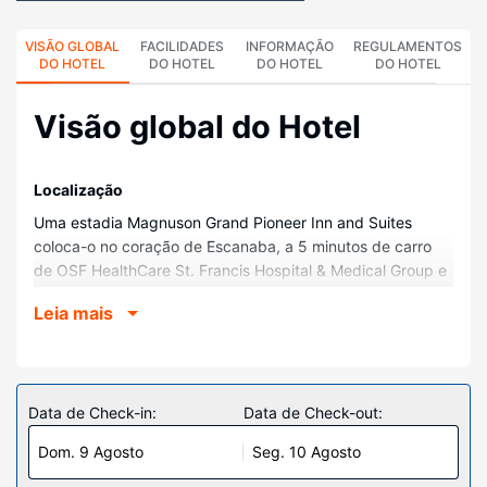
VISÃO GLOBAL
FACILIDADES
INFORMAÇÃO
REGULAMENTOS
DO HOTEL
DO HOTEL
DO HOTEL
DO HOTEL
Visão global do Hotel
Localização
Uma estadia Magnuson Grand Pioneer Inn and Suites
coloca-o no coração de Escanaba, a 5 minutos de carro
de OSF HealthCare St. Francis Hospital & Medical Group e
de Upper Peninsula State Fair Grounds. Este hotel está a
Leia mais
2,8 km (1,8 mi) de Little Bay de Noc e a 3,3 km (2 mi) de
Ludington Park.
Quartos
Sinta-se em casa num dos 83 quartos com ar
Data de Check-in:
Data de Check-out:
condicionado, um frigorífico e um micro-ondas. O acesso à
Dom. 9 Agosto
Seg. 10 Agosto
internet sem fios permite-lhe estar sempre contactável. Ao
final do dia, assista a uma seleção de canais por cabo. As