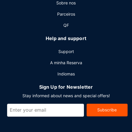
Outros serviços
Sobre nos
As principais comodidades incluem um business center
Parceiros
aberto 24 horas, registo de saída rápido e um serviço de
limpeza a seco. Há estacionamento grátis no local.
QF
Help and support
Support
A minha Reserva
Indiomas
Sign Up for Newsletter
Stay informed about news and special offers!
Subscribe