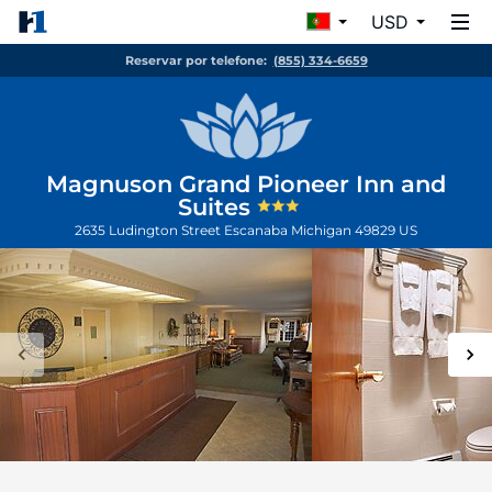
USD
Reservar por telefone:
(855) 334-6659
Magnuson Grand Pioneer Inn and
Suites
2635 Ludington Street
Escanaba
Michigan
49829
US