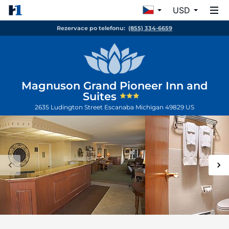
USD
Rezervace po telefonu:
(855) 334-6659
Magnuson Grand Pioneer Inn and
Suites
2635 Ludington Street
Escanaba
Michigan
49829
US