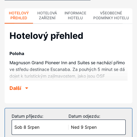
HOTELOVÝ
HOTELOVÁ
INFORMACE
VŠEOBECNÉ
PŘEHLED
ZAŘÍZENÍ
HOTELU
PODMÍNKY HOTELU
Hotelový přehled
Poloha
Magnuson Grand Pioneer Inn and Suites se nachází přímo
ve středu destinace Escanaba. Za pouhých 5 minut se dá
dojet k turistickým zajímavostem, jako jsou OSF
HealthCare Nemocnice a lékařská skupina sv. Františka
Další
nebo Upper Peninsula State Fair Grounds (výstaviště).
Tento hotel se nachází 2,8 km od Malý záliv de Noc a 3,3
km od Ludington Park.
Pokoje
Datum příjezdu:
Datum odjezdu:
V jednom z 83 klimatizovaných pokojů, k jejichž vybavení
Sob 8 Srpen
Ned 9 Srpen
patří lednička a mikrovlnná trouba, se budete cítit jako
doma. Bezdrátový internet zdarma vám zajistí spojení se