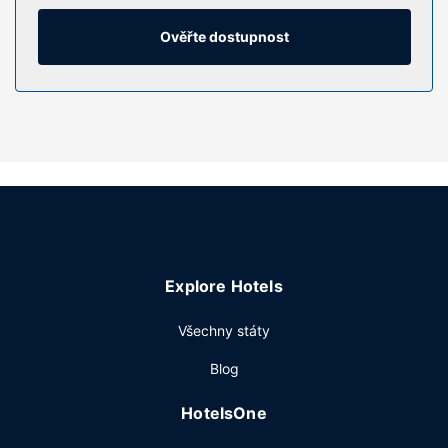
světem a televize, která nabízí kabelové kanály, dobrou
zábavu. K vybavení koupelen patří toaletní potřeby
Ověřte dostupnost
zdarma a vysoušeč vlasů. Další užitečné vybavení a
služby: psací stůl, kávovar/čajovar a telefon (místními
hovory zdarma).
Vybavení nemovitosti
Můžete využít širokou nabídku rekreačních zařízení, mezi
něž patří mimo jiné krytý bazén a fitness centrum s
nepřetržitým provozem. Tento hotel dále nabízí:
bezdrátový internet zdarma, vstup do blízkého fitness
centra zdarma a společenský sál.
Restaurace
Explore Hotels
Magnuson Grand Pioneer Inn and Suites zve hosty ke
Všechny státy
stolování v restauraci Matera Bar and Grill. Chcete-li si
vychutnat svůj oblíbený nápoj, bude vám k dispozici
Blog
bar/salonek. Ve všední dny od 6:30 do 9:30 a o víkendu
od 7:00 do 10:00 budete zváni na kontinentální snídani
HotelsOne
zdarma.