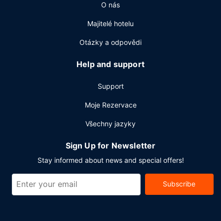
Další vybavení
O nás
Hostům jsou k dispozici business centrum s nepřetržitým
Majitelé hotelu
provozem, expresní odhlášení při odjezdu a čistírna oděvů.
Přímo v areálu je hostům k dispozici samostatné parkování
Otázky a odpovědi
zdarma.
Help and support
Support
Moje Rezervace
Všechny jazyky
Sign Up for Newsletter
Stay informed about news and special offers!
Subscribe