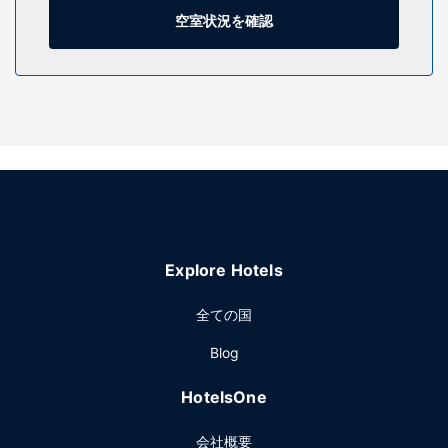
に、市内通話 (無料)付きの電話をご利用いただけます。
空室状況を確認
施設
屋内プール、24 時間営業のフィットネスセンターをはじめと
するレクリエーション設備をお見逃しなく。このホテルで
は、WiFi (無料)、近隣のフィットネス設備の利用 (無料)、宴
会場をご利用いただけます。
レストラン
マグナソン グランド パイオニア イン アンド スイーツにお泊
まりのお客様は、Matera Bar and Grillで食事を楽しめます。
バー / ラウンジでお好みのドリンクを召し上がり、喉の渇き
Explore Hotels
を癒してください。
その他の施設
全ての国
24 時間対応ビジネスセンター、エクスプレス チェックアウ
Blog
ト、ドライクリーニング / ランドリー サービスをお使いいた
だけます。敷地内にはセルフパーキング (無料) が備わってい
HotelsOne
ます。
会社概要