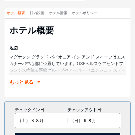
ホテル概要
館内設備
ホテル情報
ホテルポリシー
ホテル概要
地図
マグナソン グランド パイオニア イン アンド スイーツはエス
カナーバ中心部に位置しています。OSFヘルスケアセントフ
ランシス病院＆医療グループやアッパー ペニンシュラ ステー
ト フェア グラウンドまで車で 5 分もかかりません。 このホ
もっと見る
テルは、リトルベイデノックまで 2.8 km、ルディントン パ
ークまで 3.3 km の場所に位置しています。
部屋
全部で 83 ある冷房完備の客室には冷蔵庫、電子レンジなど
チェックイン日:
チェックアウト日:
が備わっており、ゆっくりおくつろぎいただけます。WiFi (無
（土） 8 ８月
（日） 9 ８月
料)をお使いいただけるほか、ケーブルの番組をご覧いただけ
ます。バスルームには、バスアメニティ (無料)、ヘアドライ
ヤーがあります。デスク、コーヒー / ティーメーカーの他