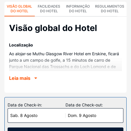
VISÃO GLOBAL
FACILIDADES
INFORMAÇÃO
REGULAMENTOS
DO HOTEL
DO HOTEL
DO HOTEL
DO HOTEL
Visão global do Hotel
Localização
Ao alojar-se Muthu Glasgow River Hotel em Erskine, ficará
junto a um campo de golfe, a 15 minutos de carro de
Parque Nacional das Trossachs e do Loch Lomond e de
Bellahouston Park. Este hotel de golfe está a 21,9 km (13,6
Leia mais
mi) de OVO Hydro e a 22,2 km (13,8 mi) de Loch Lomond.
Quartos
Sinta-se em casa num dos 179 quartos. Mantenha-se em
contacto graças à internet sem fios. As casas de banho
Data de Check-in:
Data de Check-out:
privativas dispõem de um polibã, artigos de higiene grátis
Sab. 8 Agosto
Dom. 9 Agosto
e secadores de cabelo. As comodidades incluem ainda
telefone, além de cafeteiras/bules e de água engarrafada
grátis.