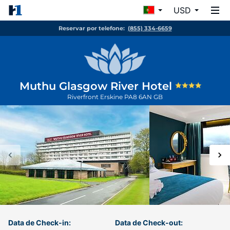
USD
Reservar por telefone:
(855) 334-6659
Muthu Glasgow River Hotel
Riverfront
Erskine
PA8 6AN
GB
Data de Check-in:
Data de Check-out: