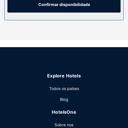
Confirmar disponibilidade
Serviço do hotel
Desfrute de fantásticas vistas a partir do jardim ou tire
partido das várias comodidades e serviços ao seu dispor,
incluindo Wi-fi grátis e serviços de concierge.
Restaurante
Recarregue baterias no restaurante Riverfront Brasserie
dMuthu Glasgow River Hotel. Peça o seu cocktail favorito
no bar/lounge. O hotel serve pequenos-almoços tipo inglês
diariamente entre as 7:00 e as 10:00 mediante uma
sobretaxa.
Explore Hotels
Outros serviços
As principais comodidades incluem Check-in rápido,
Todos os países
registo de saída rápido e uma receção aberta 24 horas. Há
Blog
estacionamento grátis no local.
HotelsOne
Sobre nos