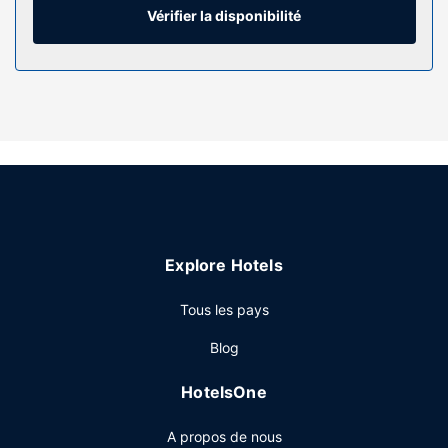
y trouvez également des articles de toilette gratuits et un
Vérifier la disponibilité
sèche-cheveux. Les équipements et services offerts par
l'hébergement comprennent un téléphone, mais aussi une
cafetière ou une bouilloire et de l'eau minérale (offerte).
Les services sur place
Profitez de la vue qui vous est offerte depuis un jardin et
des nombreux équipements et services qui caractérisent
l'hébergement, notamment l'accès Wi-Fi à Internet gratuit
et un service de conciergerie.
Restaurant
Explore Hotels
Muthu Glasgow River Hotel abrite un délicieux restaurant,
Riverfront Brasserie. L'hébergement vous invite à rejoindre
Tous les pays
son bar/salon pour une petite pause bien méritée. Un petit
déjeuner anglais est servi tous les jours de 07 h 00 à
Blog
10 h 00 moyennant un supplément.
Autres services
HotelsOne
Les équipements et services proposés incluent un service
A propos de nous
d'arrivée express, un service de départ express et une