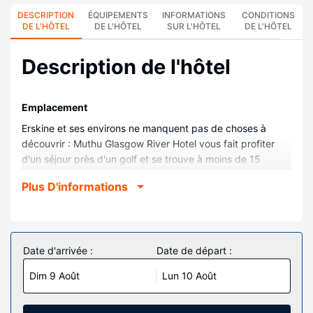
DESCRIPTION
ÉQUIPEMENTS
INFORMATIONS
CONDITIONS
DE L'HÔTEL
DE L'HÔTEL
SUR L'HÔTEL
DE L'HÔTEL
Description de l'hôtel
Emplacement
Erskine et ses environs ne manquent pas de choses à
découvrir : Muthu Glasgow River Hotel vous fait profiter
d'un séjour près d'un golf et se trouve à moins de 15
minutes en voiture de Loch Lomond et le parc national des
Plus D'informations
Trossachs et Bellahouston Park. Cet hôtel avec golf se
trouve à 21,9 km de Salle omnisports SSE Hydro et à 22,2
km de Loch Lomond.
Chambres
Date d'arrivée :
Date de départ :
Les 179 chambres de l'hébergement vous invitent à la
Dim 9 Août
Lun 10 Août
détente. L'accès Wi-Fi à Internet gratuit vous permet de
rester en contact avec le reste du monde. Une salle de
bain privée avec une douche est à votre disposition. Vous