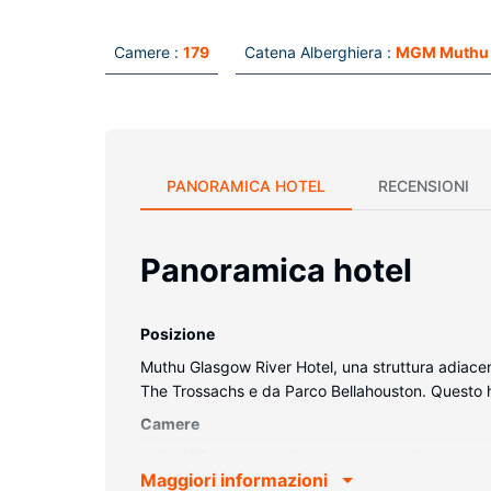
Camere :
179
Catena Alberghiera :
MGM Muthu 
PANORAMICA HOTEL
RECENSIONI
Panoramica hotel
Posizione
Muthu Glasgow River Hotel, una struttura adiacen
The Trossachs e da Parco Bellahouston. Questo 
Camere
Nelle 179 camere della struttura ti sentirai come 
Maggiori informazioni
cortesia gratuiti e asciugacapelli. I comfort incl