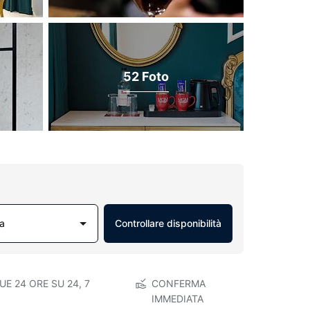
52 Foto
a
Controllare disponibilità
E 24 ORE SU 24, 7
CONFERMA
IMMEDIATA