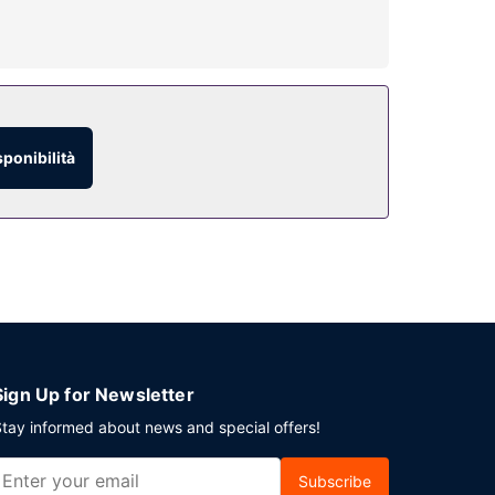
uesta struttura troverai un bar/lounge. La
sponibilità
isponibile in loco.
Sign Up for Newsletter
tay informed about news and special offers!
Subscribe