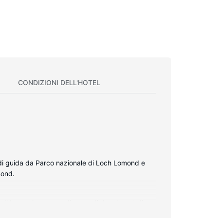
CONDIZIONI DELL'HOTEL
 di guida da Parco nazionale di Loch Lomond e
mond.
o. Il bagno in camera dispone di doccia, set di
ale gratuita.