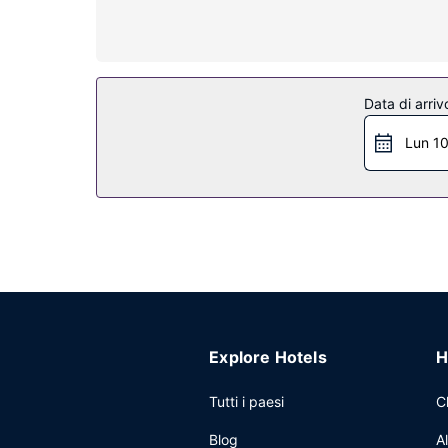
Attrattive della proprietà
Avrai a disposizione un giardino da dove ammirare
Ristorante
Data di arriv
Muthu Glasgow River Hotel vanta un buon ristorante
colazione all'inglese è disponibile a pagamento tut
Lun 1
Altre attrattive
Potrai usufruire di check-in veloce, check-out vel
Explore Hotels
H
Tutti i paesi
C
Blog
A