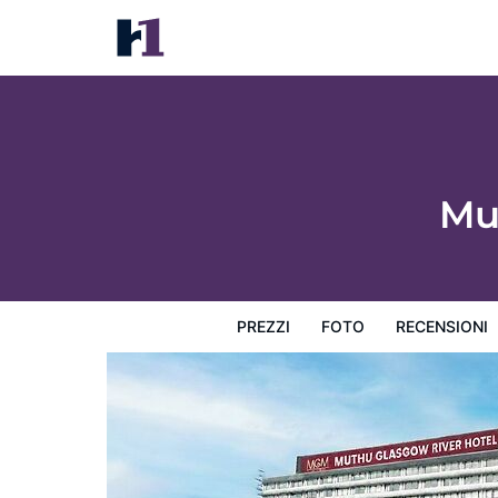
Muthu Glasgow River Hotel
Prezzi
Foto
Recensioni
Mappa
L'hotel e i suoi s
Mu
PREZZI
FOTO
RECENSIONI