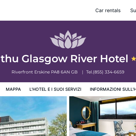
Car rentals
Su
ervizi
Informazioni sull'hotel
Condizioni dell'hotel
thu Glasgow River Hotel
Riverfront
Erskine
PA8 6AN
GB
Tel.
(855) 334-6659
MAPPA
L'HOTEL E I SUOI SERVIZI
INFORMAZIONI SULL'