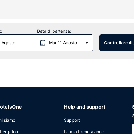
 il paesaggio, nonché il Wi-Fi gratuito e servizi di concierge.
o:
Data di partenza:
, Riverfront Brasserie. Dissetati con il tuo drink preferito! Presso q
ti i giorni dalle ore 07:00 alle ore 10:00.
0 Agosto
Mar 11 Agosto
Controllare di
oce e una reception aperta 24 ore su 24. Il un parcheggio gratuito è d
otelsOne
Help and support
S
hi siamo
Support
lbergatori
La mia Prenotazione