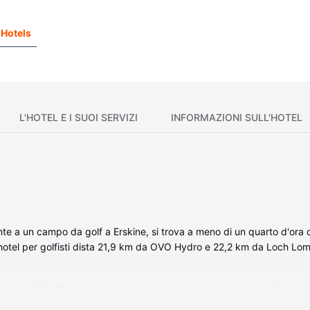
Hotels
L'HOTEL E I SUOI SERVIZI
INFORMAZIONI SULL'HOTEL
te a un campo da golf a Erskine, si trova a meno di un quarto d'ora
hotel per golfisti dista 21,9 km da OVO Hydro e 22,2 km da Loch Lo
a casa. Il Wi-Fi gratuito ti consente di restare in contatto con il mond
udono telefoni, accessori per la preparazione di caffè/tè e acqua miner