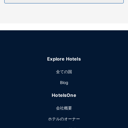
24 時間営業のフィットネスセンターなどのレクリエーション
設備のほか、WiFi (無料)、コンシェルジュ サービスなどの設
備をご利用いただけます。その他の設備としてこのホテルで
は、ボールルーム、駐輪場をご利用いただけます。
レストラン
Apparatus Roomでは食事、コーヒーショップ / カフェでは
軽食を楽しめます。ホテルでは、ルームサービス (営業時間
限定)も利用できます。バー / ラウンジでお好みのドリンクを
Explore Hotels
召し上がり、喉の渇きを癒してください。
その他の施設
全ての国
ドライクリーニング / ランドリー サービス、24 時間対応フ
Blog
ロントデスク、荷物保管サービスをお使いいただけます。こ
のホテル には、2 のミーティングルームがあり、各種イベン
HotelsOne
トにご利用いただけます。便利な駅でのお迎えを無料でご利
用いただけます。
会社概要
ホテルのオーナー