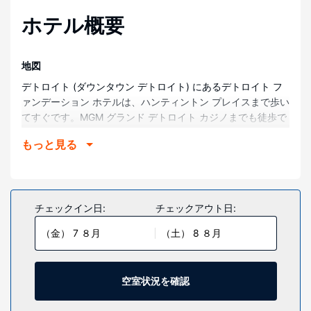
ホテル概要
地図
デトロイト (ダウンタウン デトロイト) にあるデトロイト フ
ァンデーション ホテルは、ハンティントン プレイスまで歩い
てすぐです。MGM グランド デトロイト カジノまでも徒歩で
15 分です。 この高級ホテルは、コメリカ パークまで 1.2
もっと見る
km、GM ルネサンス センターまで 0.8 km です。
部屋
全部で 100 ある冷房完備の客室には冷蔵庫、LED テレビなど
が備わっており、ゆっくりおくつろぎいただけます。WiFi (無
チェックイン日:
チェックアウト日:
料)をお使いいただけるほか、ケーブルの番組をご覧いただけ
（金） 7 ８月
（土） 8 ８月
ます。浴槽またはシャワーのある専用バスルームには、レイ
ンフォールシャワー、バスアメニティ (無料)が備わっていま
す。電話の他に、セーフティボックスやデスクもご利用いた
だけます。
空室状況を確認
施設