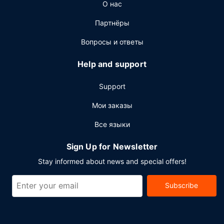
О нас
расписанию). Загляните в бар/лаунж и утолите жажду
своим любимым напитком.
Партнёры
Другие особенности
Вопросы и ответы
Для удобства гостей предоставляется следующее:
химчистка или прачечная, круглосуточная работа
Help and support
стойки регистрации и хранение багажа. Отель
предлагает вам 2 конференц-зала(-ов) для проведения
Support
встреч и мероприятий. Услуга встречи на вокзале
обеспечивается бесплатно.
Мои заказы
Все языки
Sign Up for Newsletter
Stay informed about news and special offers!
Subscribe