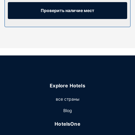
беспроводной доступ к интернету позволит всегда
оставаться на связи, а кабельное телевидение не даст
Проверить наличие мест
скучать. Собственные ванные комнаты, ванны или
душевые. Предоставляется душ с дождевой насадкой
и бесплатные туалетные принадлежности.
Предоставляются следующие удобства и услуги:
телефон, сейфы и письменные столы.
Особенности объекта
К вашим услугам многочисленные возможности для
спорта и отдыха, в числе которых круглосуточный
фитнес-центр, а также прочие услуги и удобства, такие
как бесплатный беспроводной доступ в интернет и
Explore Hotels
услуги консьержа. Этот отель предоставляет
дополнительные услуги и удобства: танцевальный зал
все страны
и велопарковка.
Ресторан
Blog
Зайдите в ресторан Apparatus Room или кофейня/кафе,
HotelsOne
предлагающий легкие закуск. Этот отель также
предлагает гостям обслуживание номеров (по