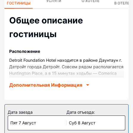
УСЛУГИ
О ХОТЕЛЕ
ГОСТИНИЦЫ
В ОТЕЛЕ
Общее описание
гостиницы
Pасположение
Detroit Foundation Hotel находится в районе Даунтаун г.
Детройт города Детройт. Совсем рядом располагается
Huntington Place, а в 15 минутах ходьбы — Comerica
Park (стадион). Отель класса «люкс» — вариант с
Дополнительная Информация
прекрасным расположением: Ренессанс-центр GM
находится в 0,8 км, Казино Hollywood Casino в
Гриктауне — в 1 км от него.
Номера
Дата заезда
Дата отъезда:
Почувствуйте себя как дома в одном из 100 номеров с
Пят 7 Август
Суб 8 Август
кондиционером и другими удобствами, в числе
которых холодильник и LED-телевизоры. Бесплатный