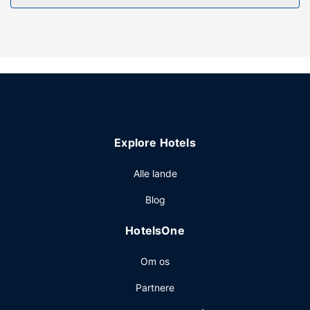
Drag fordel af rekreative tilbud, såsom et døgnåbent
fitnesscenter, eller andre faciliteter, inklusive gratis trådløs
internetadgang og concierge-tjenester. Andre faciliteter på
dette hotel inkluderer balsal og cykelparkering.
Restaurant
Nyd et måltid på Apparatus Room, eller køb snacks på
stedets kaffebar/café. dette hotel tilbyder også
roomservice (i et begrænset antal timer). Tag forbi
Explore Hotels
baren/loungen, hvor du kan slukke tørsten med din
yndlingsdrink.
Alle lande
Andre faciliteter
Blog
Gæsterne har blandt andet adgang til
renseri/vaskeservice, en døgnåben reception og
HotelsOne
bagageopbevaring. Dette hotel har 2 møde- og
konferencelokaler til rådighed. Afhentningsservice fra
Om os
togstationen er til rådighed uden ekstra omkostninger.
Partnere