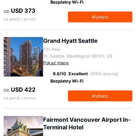
Bezpłatny Wi-Fi
USD 373
OD
Wybierz
za pokój / za noc
Grand Hyatt Seattle
721 Pine
St, Seattle, Washington 98101, US
Pokaż mapę
9.6/10
Excellent
2058 recenzji
Bezpłatny Wi-Fi
USD 422
OD
Wybierz
za pokój / za noc
Fairmont Vancouver Airport In-
Terminal Hotel