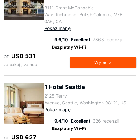
3111 Grant McConachie
Way, Richmond, British Columbia V7B
0A6, CA
Pokaż mapę
9.6/10
Excellent
7868 recenzji
Bezpłatny Wi-Fi
USD 531
OD
Wybierz
za pokój / za noc
1 Hotel Seattle
2125 Terry
Avenue, Seattle, Washington 98121, US
Pokaż mapę
9.4/10
Excellent
326 recenzji
Bezpłatny Wi-Fi
USD 627
OD