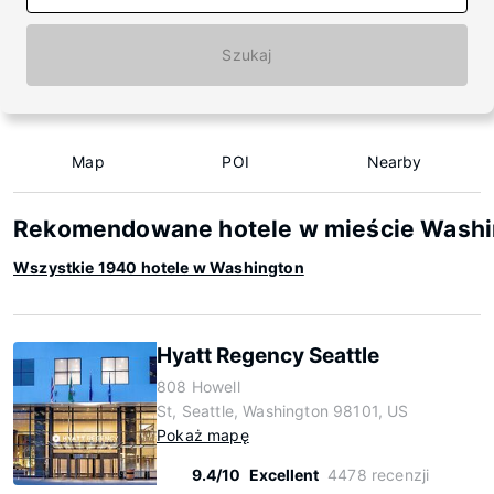
Szukaj
Map
POI
Nearby
Rekomendowane hotele w mieście Washi
Wszystkie 1940 hotele w Washington
Hyatt Regency Seattle
808 Howell
St, Seattle, Washington 98101, US
Pokaż mapę
9.4/10
Excellent
4478 recenzji