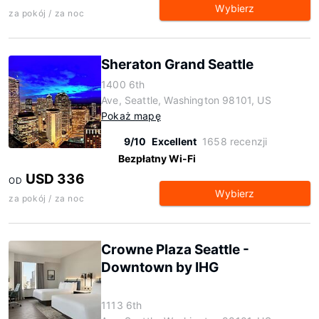
Wybierz
za pokój / za noc
Sheraton Grand Seattle
1400 6th
Ave, Seattle, Washington 98101, US
Pokaż mapę
9/10
Excellent
1658 recenzji
Bezpłatny Wi-Fi
USD 336
OD
Wybierz
za pokój / za noc
Crowne Plaza Seattle -
Downtown by IHG
1113 6th