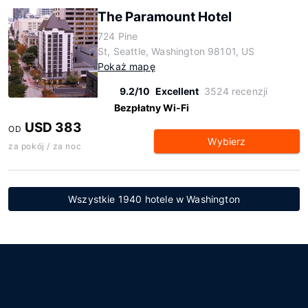
The Paramount Hotel
724 Pine
St, Seattle, Washington 98101, US
Pokaż mapę
9.2/10
Excellent
3524 recenzji
Bezpłatny Wi-Fi
USD 383
OD
Wybierz
za pokój / za noc
Wszystkie 1940 hotele w Washington