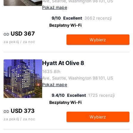
Ave, Seattle, Washington 98101, US
Pokaż mapę
9/10
Excellent
3662 recenzji
Bezpłatny Wi-Fi
USD 367
OD
Wybierz
za pokój / za noc
Hyatt At Olive 8
1635 8th
Ave, Seattle, Washington 98101, US
Pokaż mapę
9.4/10
Excellent
1725 recenzji
Bezpłatny Wi-Fi
USD 373
OD
Wybierz
za pokój / za noc