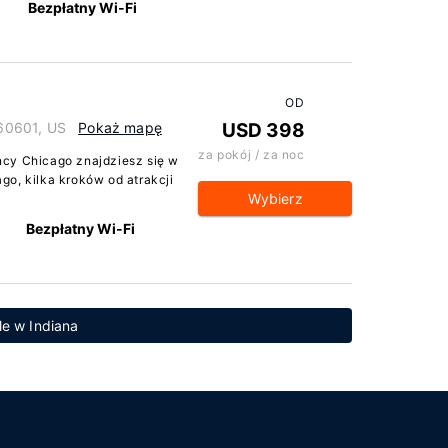
Bezpłatny Wi-Fi
OD
 60601, US
Pokaż mapę
USD 398
za pokój / za noc
ncy Chicago znajdziesz się w
go, kilka kroków od atrakcji
Wybierz
Bezpłatny Wi-Fi
le w Indiana