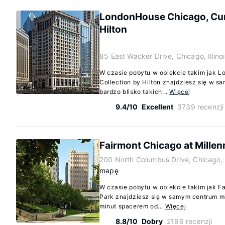
LondonHouse Chicago, Curi
Hilton
85 East Wacker Drive, Chicago, Illin
W czasie pobytu w obiekcie takim jak 
Collection by Hilton znajdziesz się w s
bardzo blisko takich...
Więcej
9.4/10
Excellent
3739 recenzji
Fairmont Chicago at Mille
200 North Columbus Drive, Chicago, I
mapę
W czasie pobytu w obiekcie takim jak F
Park znajdziesz się w samym centrum mi
minut spacerem od...
Więcej
8.8/10
Dobry
2196 recenzji