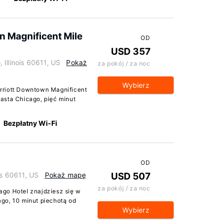
 Magnificent Mile
OD
USD 357
Illinois 60611, US
Pokaż
za pokój / za noc
Wybierz
rriott Downtown Magnificent
asta Chicago, pięć minut
Bezpłatny Wi-Fi
OD
is 60611, US
Pokaż mapę
USD 507
za pokój / za noc
go Hotel znajdziesz się w
go, 10 minut piechotą od
Wybierz