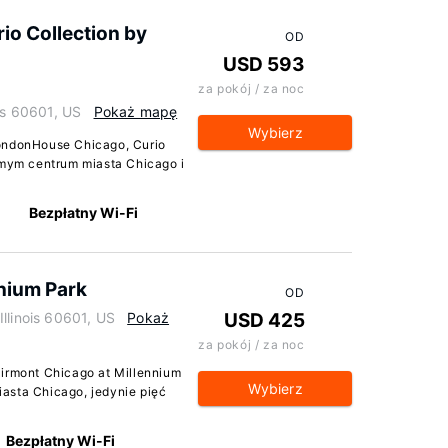
o Collection by
OD
USD 593
za pokój / za noc
ois 60601, US
Pokaż mapę
Wybierz
LondonHouse Chicago, Curio
amym centrum miasta Chicago i
Bezpłatny Wi-Fi
nnium Park
OD
llinois 60601, US
Pokaż
USD 425
za pokój / za noc
airmont Chicago at Millennium
Wybierz
asta Chicago, jedynie pięć
Bezpłatny Wi-Fi