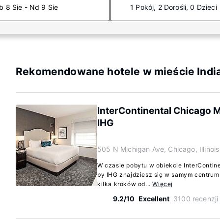
b 8 Sie - Nd 9 Sie
1 Pokój, 2 Dorośli, 0 Dzieci
Rekomendowane hotele w mieście Indi
InterContinental Chicago M
IHG
505 N Michigan Ave, Chicago, Illinoi
W czasie pobytu w obiekcie InterContin
by IHG znajdziesz się w samym centrum 
kilka kroków od...
Więcej
9.2/10
Excellent
3100 recenzji