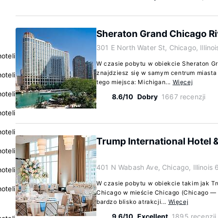
Sheraton Grand Chicago R
301 E North Water St, Chicago, Illino
oteli
W czasie pobytu w obiekcie Sheraton G
znajdziesz się w samym centrum miasta 
oteli
tego miejsca: Michigan...
Więcej
oteli
8.6/10
Dobry
1667 recenzji
oteli
oteli
Trump International Hotel
oteli
401 N Wabash Ave, Chicago, Illinois 
oteli
W czasie pobytu w obiekcie takim jak Tr
oteli
Chicago w mieście Chicago (Chicago —
bardzo blisko atrakcji...
Więcej
9.6/10
Excellent
1895 recenzji