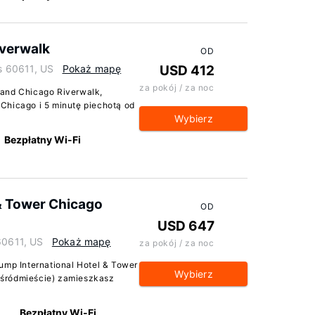
iverwalk
OD
is 60611, US
Pokaż mapę
USD 412
za pokój / za noc
rand Chicago Riverwalk,
Chicago i 5 minutę piechotą od
Wybierz
Bezpłatny Wi-Fi
 & Tower Chicago
OD
USD 647
60611, US
Pokaż mapę
za pokój / za noc
ump International Hotel & Tower
Wybierz
 śródmieście) zamieszkasz
Bezpłatny Wi-Fi