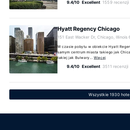
9.4/10
Excellent
1559 recenzji
Hyatt Regency Chicago
151 East Wacker Dr, Chicago, Illinois
W czasie pobytu w obiekcie Hyatt Rege
samym centrum miasta takiego jak Chica
takiej jak Bulwary...
Więcej
9.4/10
Excellent
3511 recenzji
Wszystkie 1930 hote