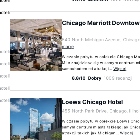
oteli
oteli
Chicago Marriott Downtown
540 North Michigan Avenue, Chicago, 
mapę
oteli
W czasie pobytu w obiekcie Chicago Ma
Mile znajdziesz się w samym centrum mi
oteli
samochodem od atrakcji...
Więcej
oteli
8.8/10
Dobry
1009 recenzji
oteli
oteli
Loews Chicago Hotel
455 North Park Drive, Chicago, Illino
W czasie pobytu w obiekcie Loews Chica
samym centrum miasta takiego jak Chica
atrakcji takich jak Michigan...
Więcej