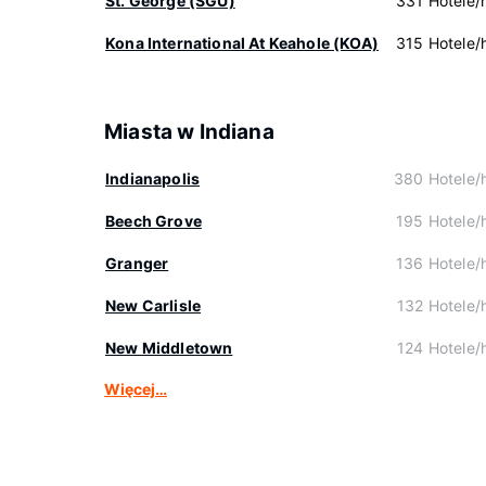
St. George (SGU)
331 Hotele/h
Kona International At Keahole (KOA)
315 Hotele/h
Miasta w Indiana
Indianapolis
380 Hotele/h
Beech Grove
195 Hotele/h
Granger
136 Hotele/h
New Carlisle
132 Hotele/h
New Middletown
124 Hotele/h
Więcej…