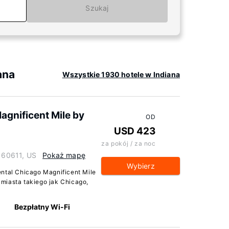
Szukaj
ana
Wszystkie 1930 hotele w Indiana
agnificent Mile by
OD
USD 423
za pokój / za noc
s 60611, US
Pokaż mapę
Wybierz
ental Chicago Magnificent Mile
miasta takiego jak Chicago,
Bezpłatny Wi-Fi