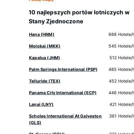
10 najlepszych portów lotniczych w
Stany Zjednoczone
Hana (HNM)
688 Hotele/h
Molokai (MKK)
545 Hotele/h
Kapalua (JHM)
512 Hotele/h
Palm Springs International (PSP)
485 Hotele/h
Telluride (TEX)
452 Hotele/h
Panama City International (ECP)
446 Hotele/h
Lanai (LNY)
421 Hotele/h
Scholes International At Galveston
361 Hotele/h
(GLS)