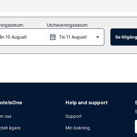
pool och dygnet runt-öppet fitnesscenter. Boendet har även gratis wi-f
a attraktioner med boendets buss (avgift tillkommer).
ningsdatum:
Utcheckningsdatum:
n 10 Augusti
Tis 11 Augusti
Se tillgän
rang Grand Met, som specialiserar sig på medelhavsköket. Du kan äve
er). Avsluta dagen med en drink på boendets bar. Frukost enligt eg
vice dygnet runt, limousine- och taxibokning och expressincheckning. P
ill 3 kvadratmeter, däribland konferensrum och mötesrum. Avgiftsfri
otelsOne
Help and support
S
m oss
Support
otell ägare
Min bokning