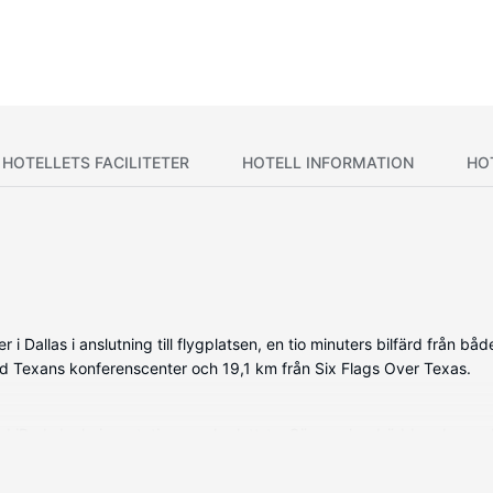
HOTELLETS FACILITETER
HOTELL INFORMATION
HO
i Dallas i anslutning till flygplatsen, en tio minuters bilfärd från b
ord Texans konferenscenter och 19,1 km från Six Flags Over Texas.
iPod-dockningsstationer och platt-tv. Sängen har bäddmadrass, dun
ler du dig uppkopplad, medan satellitkanaler står för underhållninge