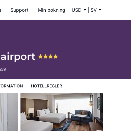
s
Support
Min bokning
USD
SV
airport
659
FORMATION
HOTELLREGLER