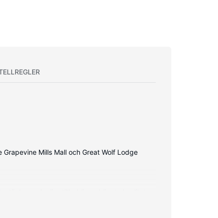
TELLREGLER
åde Grapevine Mills Mall och Great Wolf Lodge
täcken och sängtillbehör av högsta kvalitet.
n. Privat badrum med badkar och dusch,