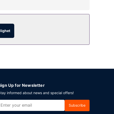
i, conciergetjänster och en souvenirbutik eller
glighet
n äta gott på deras kafé eller bara ta det lugnt
en beställning serveras dagligen mot en avgift
lanerar du ett event i Dallas? På detta hotell
 parkering erbjuds på plats.
Sign Up for Newsletter
tay informed about news and special offers!
Subscribe