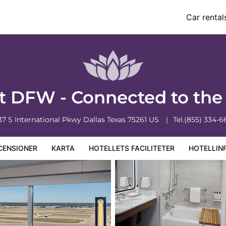
rt
Car rental
ciliteter
Hotellinformation
Hotellregler
t DFW - Connected to the 
37 S International Pkwy
Dallas
Texas
75261
US
Tel.
(855) 334-6
CENSIONER
KARTA
HOTELLETS FACILITETER
HOTELLIN