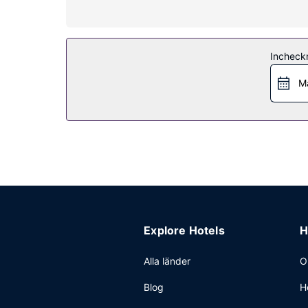
Bekvämligheter på anläggningen
Här har du tillgång till fritidsnöjen som utomhus
tidningskiosk. Gäster kan enkelt ta sig till lokal
Incheck
Restaurang
Må
Du kan äta lunch och middag på hotellets restau
på rummet med rumsservice (under begränsade tid
från 06.30 till 11.00.
Övriga bekvämligheter
Gäster har tillgång till bland annat business-ser
finns det event- och konferensutrymmen på upp t
Explore Hotels
H
Alla länder
O
Blog
H