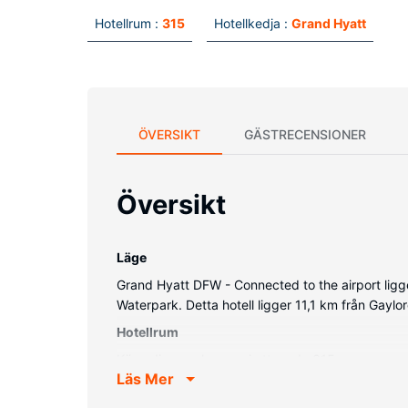
Hotellrum :
315
Hotellkedja :
Grand Hyatt
ÖVERSIKT
GÄSTRECENSIONER
Översikt
Läge
Grand Hyatt DFW - Connected to the airport ligger 
Waterpark. Detta hotell ligger 11,1 km från Gayl
Hotellrum
Känn dig som hemma i ett av de 315 rummen med 
Läs Mer
Med gratis fast internetanslutning och wi-fi hål
lyxtoalettartiklar och hårtorkar.