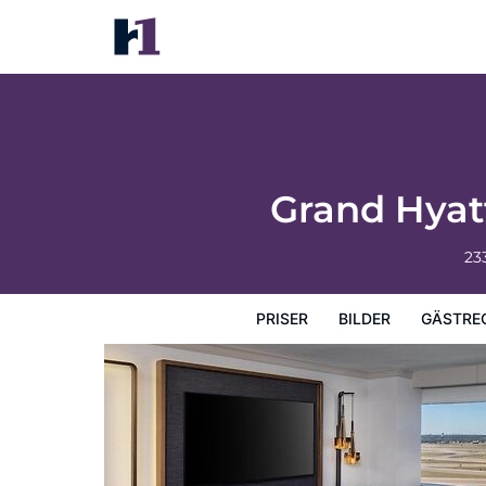
Grand Hyatt DFW - Connected to the airpo
Priser
Bilder
Gästrecensioner
Karta
Hotellets fa
Grand Hyat
23
PRISER
BILDER
GÄSTRE