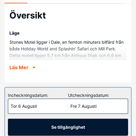
Översikt
Läge
Stones Motel ligger i Dale, en femton minuters bilfärd från
både Holiday World and Splashin' Safari och Mill Park.
Detta motell ligger 5,7 km från Antique Shak och 6,6 km
från Mariah Hill Park.
Läs Mer
Hotellrum
Känn dig som hemma i ett av de 23 luftkonditionerade
rummen. Gratis wi-fi gör att du kan hålla dig uppkopplad. I
badrummen finns badkar.
Incheckningsdatum:
Utcheckningsdatum:
Övriga bekvämligheter
Tor 6 Augusti
Fre 7 Augusti
Receptionen är endast bemannad under vissa tider.
Avgiftsfri parkering erbjuds på plats.
Se tillgänglighet