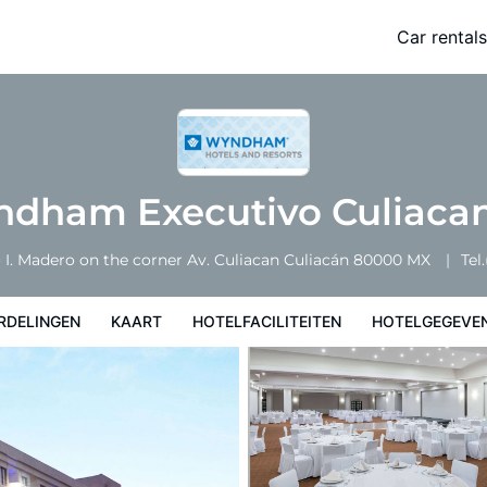
Car rentals
Hotelfaciliteiten
Hotelgegevens
Regels van het hotel
dham Executivo Culiaca
 I. Madero on the corner Av. Culiacan
Culiacán
80000
MX
Tel.
RDELINGEN
KAART
HOTELFACILITEITEN
HOTELGEGEVE