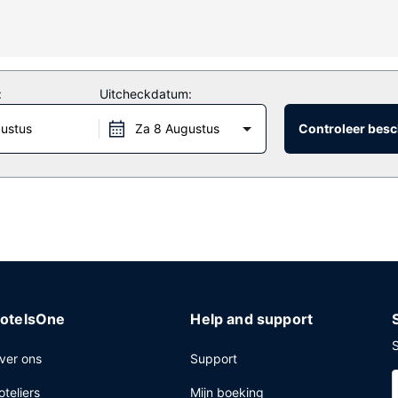
f geniet van het uitzicht vanuit een terras. Dit hotel bevat ook gratis
:
Uitcheckdatum:
in Mexicaanse gerechten, wordt lunch en diner geserveerd. Je kunt oo
). Sluit je dag af met een drankje in een bar/lounge. Dagelijks kun 
gustus
Za 8 Augustus
Controleer besc
r tot 12.00 uur.
ntrum, een stomerij/wasserijservice en een 24-uurs receptie. Een co
 Ter plaatse heb je gratis parkeerplaatsen.
otelsOne
Help and support
S
ver ons
Support
oteliers
Mijn boeking