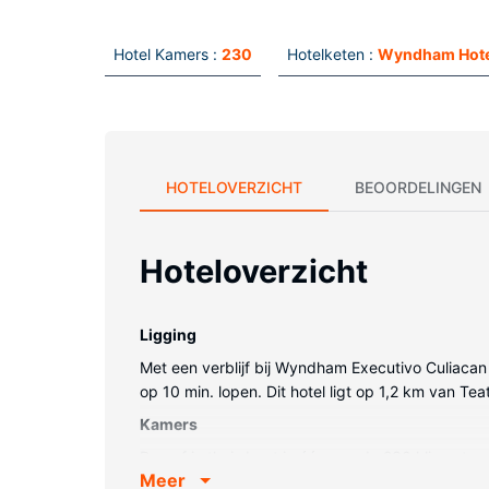
Hotel Kamers :
230
Hotelketen :
Wyndham Hote
HOTELOVERZICHT
BEOORDELINGEN
Hoteloverzicht
Ligging
Met een verblijf bij Wyndham Executivo Culiacan 
op 10 min. lopen. Dit hotel ligt op 1,2 km van Te
Kamers
Doe of je thuis bent in één van de 230 klimaatger
Meer
beschikken over een douche, gratis toiletartikele