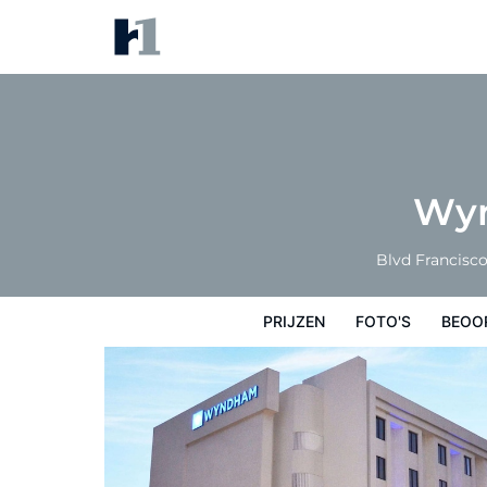
Wyndham Executivo Culiacan
Prijzen
Foto's
Beoordelingen
Kaart
Wyn
Blvd Francisco
PRIJZEN
FOTO'S
BEOO