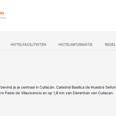
ls
HOTELFACILITEITEN
HOTELINFORMATIE
REGEL
bevind je je centraal in Culiacán. Catedral Basilica de Nuestra Seño
atro Pablo de Villavicencio en op 1,8 km van Dierentuin van Culiacan.
egelde kamers met een flatscreentelevisie. Er is gratis wifi op de kam
n en haardrogers. Bij de voorzieningen horen een telefoon, net zoals