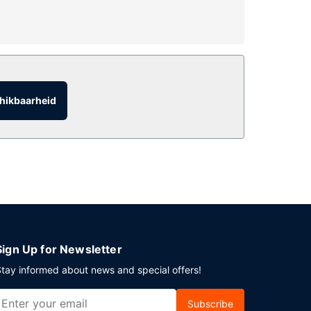
 wifi, conciërgeservices en huwelijksservices.
k dineren in de koffiebar/het café of
je tegen betaling genieten van een lekker
hikbaarheid
nferentiecentrum en 19 vergaderruimtes zijn
Sign Up for Newsletter
tay informed about news and special offers!
Subscribe