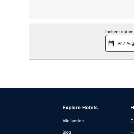
Algemene voorziening
Plezier gegarandeerd dankzij fitnessfaciliteiten o
Restaurant
Incheckdatum
Bij El Tabachin, een restaurant gespecialiseerd 
gebruikmaken van de roomservice (beperkte tijden
Vr 7 Au
ontbijtbuffet, dat geserveerd wordt van 07.00 uu
Overige voorzieningen
Enkele van de voorzieningen zijn een businessce
enkele van de evenementfaciliteiten in dit hotel.
Explore Hotels
H
Alle landen
O
Blog
H