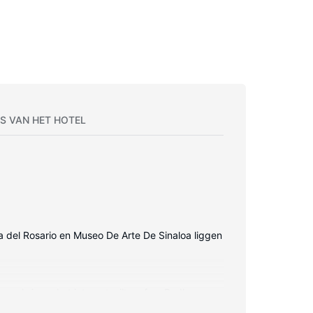
S VAN HET HOTEL
ra del Rosario en Museo De Arte De Sinaloa liggen
er als je op het internet wilt surfen. Badkamers
 een kluis en een bureau.