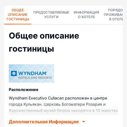
ОБЩЕЕ
ПОРЯДОК
ПРЕДОСТАВЛЯЕМЫЕ
ИНФОРМАЦИЯ
ОПИСАНИЕ
ПРОЖИВАНИ
УСЛУГИ
О ХОТЕЛЕ
ГОСТИНИЦЫ
В ОТЕЛЕ
Общее описание
гостиницы
Pасположение
Wyndham Executivo Culiacan расположен в центре
города Кульякан. Церковь Богоматери Розария и
Художественный музей Sinaloa находятся в 10 минутах
ходьбы. Отель — вариант с прекрасным
Дополнительная Информация
расположением: Театр Пабло де Вильявисенсио