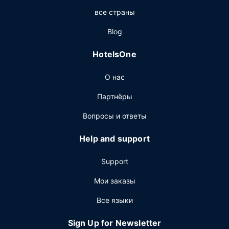
Ресторан
все страны
Когда вы проголодаетесь, зайдите в ресторан El
Blog
Tabachin, где подаются обед и ужин. Этот ресторан
предлагает мексиканская кухня. Гостям также
HotelsOne
предлагаются кофейня/кафе и обслуживание номеров
(по расписанию). Проведите отличный вечер в баре/
О нас
лаунже. Завтрак (шведский стол) предлагается
ежедневно с 7:00 до 12:00 за дополнительную плату.
Партнёры
Другие особенности
Вопросы и ответы
Для удобства гостей предоставляется следующее:
бизнес-центр, химчистка или прачечная и
Help and support
круглосуточная работа стойки регистрации. Для
проведения мероприятий предоставляется
Support
следующее: конференц-центр и 19 комнат(ы) для
переговоров. Предоставляется бесплатная
Мои заказы
самостоятельная парковка.
Все языки
Sign Up for Newsletter