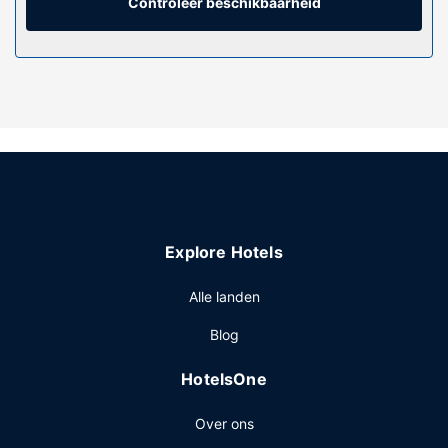
Controleer beschikbaarheid
De accommodatie heeft een dakterras waar je van het
uitzicht kunt genieten, maar profiteer ook van gratis wifi.
Overige voorzieningen
Enkele van de voorzieningen zijn een
stomerij/wasserijservice en een 24-uurs receptie. Dit hotel
beschikt over 2 vergaderruimtes. Ter plaatse heb je gratis
parkeerplaatsen.
Explore Hotels
Alle landen
Blog
HotelsOne
Over ons