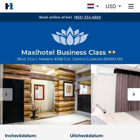
USD
Boek online of bel:
(855) 334-6659
Maxihotel Business Class
Blvd. Fco.I. Madero #266 Col. Centro
Culiacán
80000
MX
Incheckdatum:
Uitcheckdatum: