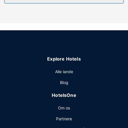
trådløs internetadgang.
Andre faciliteter
Gæsterne har blandt andet adgang til renseri/vaskeservice
og en døgnåben reception. Dette hotel har 2 møde- og
konferencelokaler til rådighed. Gratis selvstændig
parkering er til rådighed på stedet.
Explore Hotels
Alle lande
Blog
HotelsOne
Om os
Partnere