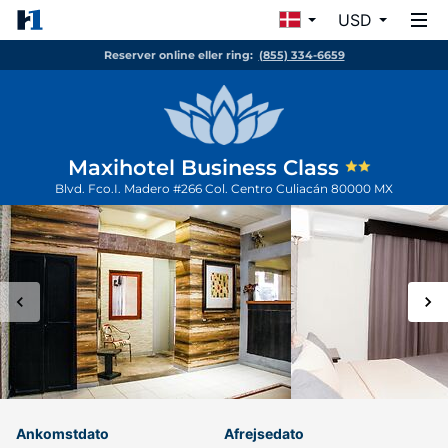
USD
Reserver online eller ring:
(855) 334-6659
Maxihotel Business Class
Blvd. Fco.I. Madero #266 Col. Centro
Culiacán
80000
MX
Ankomstdato
Afrejsedato