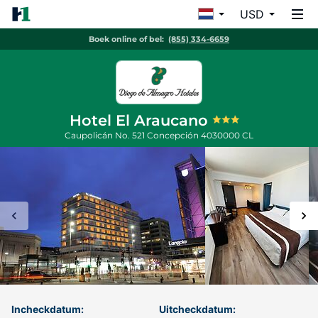
USD
Boek online of bel:
(855) 334-6659
Hotel El Araucano
Caupolicán No. 521
Concepción
4030000
CL
Incheckdatum:
Uitcheckdatum: