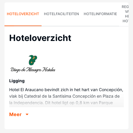
REGE
VAN
HOTELOVERZICHT
HOTELFACILITEITEN
HOTELINFORMATIE
HET
HOTE
Hoteloverzicht
Ligging
Hotel El Araucano bevindt zich in het hart van Concepción,
vlak bij Catedral de la Santisima Concepción en Plaza de
la Independencia. Dit hotel ligt op 0,8 km van Parque
Ecuador en op 1,9 km van Galería de la História.
Meer
Kamers
Doe of je thuis bent in één van de 154 individueel