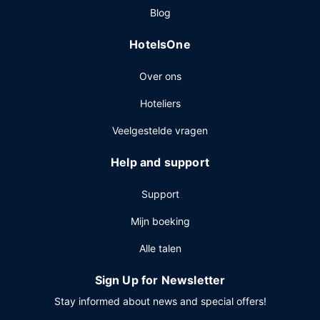
Blog
stomerij/wasserijservice en een 24-uurs receptie. Een
shuttleservice van/naar de luchthaven is 24 uur per dag
HotelsOne
tegen betaling beschikbaar en ter plaatse heb je gratis
parkeerplaatsen.
Over ons
Hoteliers
Veelgestelde vragen
Help and support
Support
Mijn boeking
Alle talen
Sign Up for Newsletter
Stay informed about news and special offers!