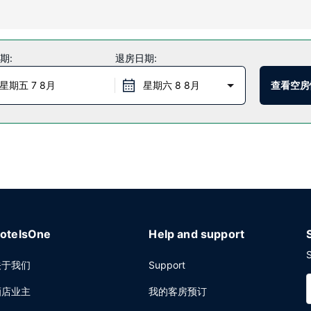
礼宾服务等服务和设施。
期:
退房日期:
一顿美餐，也可以待在房间里，享受酒店的部分时段客房送餐服务。您可以到酒吧/
星期五 7 8月
星期六 8 8月
查看空房
务和24 小时前台服务。酒店设有收费的24 小时往返机场班车，此外还
otelsOne
Help and support
S
关于我们
Support
酒店业主
我的客房预订