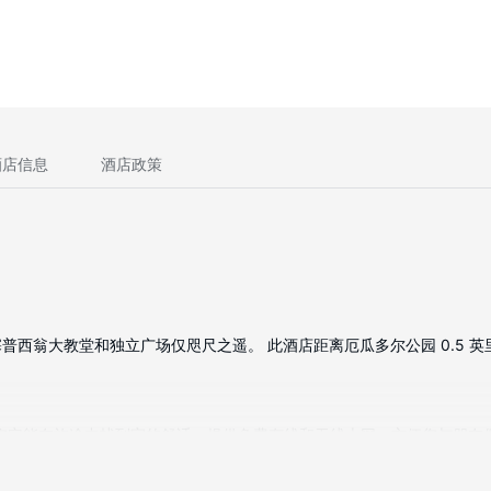
酒店信息
酒店政策
大教堂和独立广场仅咫尺之遥。 此酒店距离厄瓜多尔公园 0.5 英里（0.
视；您定能在旅途中找到家的舒适。提供免费有线和无线上网，方便您与朋
和免费洗浴用品。便利设施包括电话，以及保险箱和书桌。