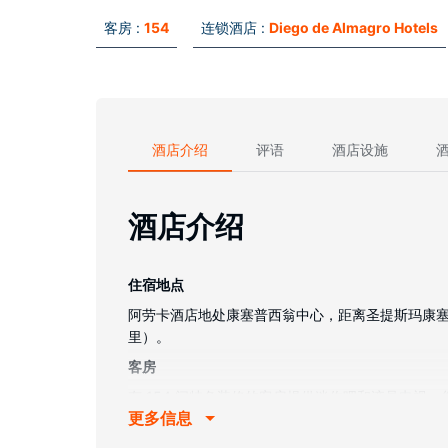
客房 :
154
连锁酒店 :
Diego de Almagro Hotels
酒店介绍
评语
酒店设施
酒店介绍
住宿地点
阿劳卡酒店地处康塞普西翁中心，距离圣提斯玛康塞普西翁
里）。
客房
有 154 间特色装修的客房提供迷你吧和液晶电
更多信息
配备淋浴/盆浴组合的私人浴室提供大花洒淋浴喷头