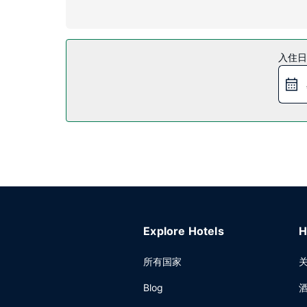
物业设施
您可到屋顶露台欣赏美景，还可利用免费 WiFi和
餐厅
入住日
您可以去CACIQUE’S Restaurante享用
10:30 提供免费的自助早餐。
其他设施
特色服务/设施包括免费高速有线上网、干洗/洗衣服
Explore Hotels
H
所有国家
Blog