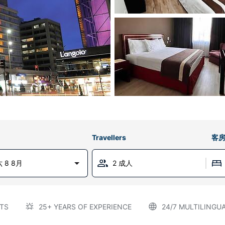
Travellers
客
 8 8月
2 成人
TS
25+ YEARS OF EXPERIENCE
24/7 MULTILINGU