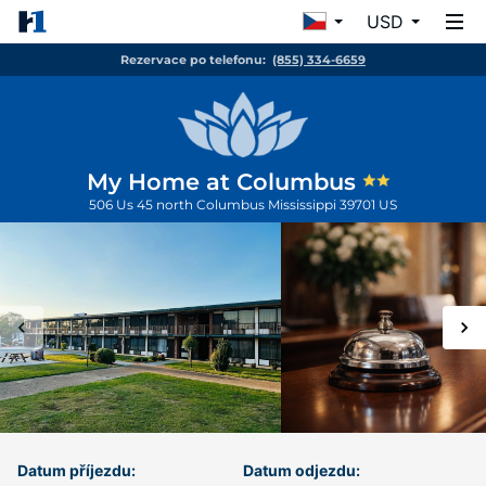
USD
Rezervace po telefonu:
(855) 334-6659
My Home at Columbus
506 Us 45 north
Columbus
Mississippi
39701
US
Datum příjezdu:
Datum odjezdu: