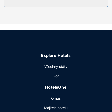
Vybavení nemovitosti
K nabídce hotelu patří bezdrátový internet zdarma a
prodejní automat.
Restaurace
Když dostanete hlad, můžete si občerstvení zakoupit v
kavárně. Navíc Hotel poskytuje pokojovou službu s
omezeným provozem pro případ, že budete chtít zůstat v
pohodlí svého pokoje.
Další vybavení
Explore Hotels
Hostům jsou k dispozici recepce s nepřetržitým provozem,
prádelna a prodejní automat. Přímo v areálu je hostům k
Všechny státy
dispozici samostatné parkování zdarma.
Blog
HotelsOne
O nás
Majitelé hotelu