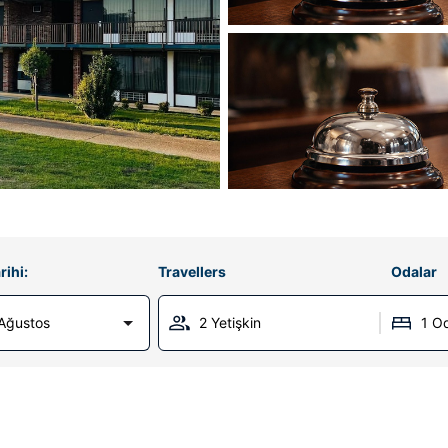
rihi:
Travellers
Odalar
Ağustos
2 Yetişkin
1 O