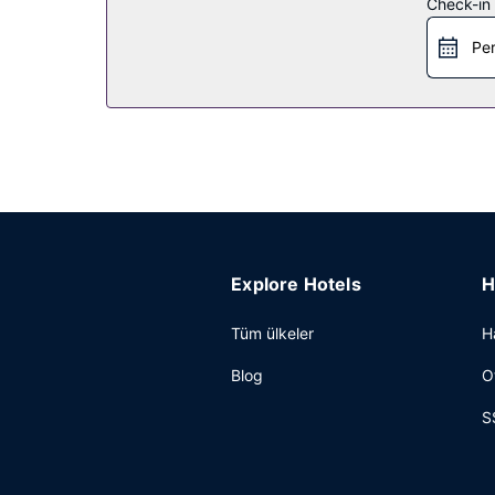
Restoran
Check-in t
Otelin kahve dükkânında/kafede yemek servisi yapı
Pe
Diğer güzellikler
Misafirler için 24 saat açık resepsiyon, çamaşırh
Explore Hotels
H
Tüm ülkeler
H
Blog
O
S