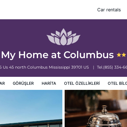
Car rentals
leri
Otel bilgileri
Otel Koşulları
My Home at Columbus
6 Us 45 north
Columbus
Mississippi
39701
US
Tel.
(855) 334-6
AR
GÖRÜŞLER
HARITA
OTEL ÖZELLIKLERI
OTEL BILG