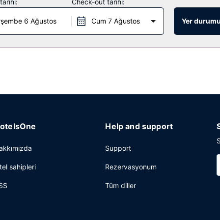
arihi:
Check-out tarihi:
lıyor, ayrıca belirli saatlerde oda servisi imkanı da mevcut.
rşembe 6 Ağustos
Cum 7 Ağustos
Yer durumu
ane ve Otomatik satış makinesi mevcuttur. Ücretsiz otopark vardır.
otelsOne
Help and support
S
akkımızda
Support
tel sahipleri
Rezervasyonum
SS
Tüm diller