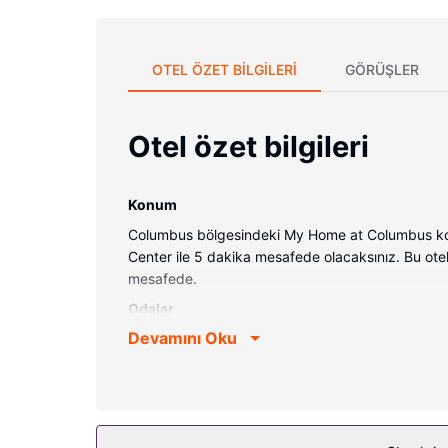
OTEL ÖZET BILGILERI
GÖRÜŞLER
Otel özet bilgileri
Konum
Columbus bölgesindeki My Home at Columbus kona
Center ile 5 dakika mesafede olacaksınız. Bu otel
mesafede.
Odalar
Devamını Oku
Misafirler için 40 klimalı odada mikrodalga fırın
Misafirlere kahve/çay makinesi ve güneşlik/perde 
Otelin güzelliği
Misafirlerimizin rahatı ve konforu için ücretsiz k