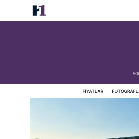
My Home at Columbus
Fiyatlar
Fotoğraflar
Görüşler
Harita
Otel Özellik
50
FIYATLAR
FOTOĞRAFL