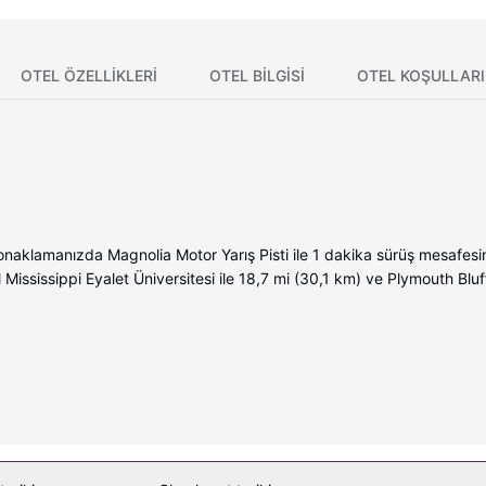
OTEL ÖZELLIKLERI
OTEL BILGISI
OTEL KOŞULLARI
klamanızda Magnolia Motor Yarış Pisti ile 1 dakika sürüş mesafesi
 Mississippi Eyalet Üniversitesi ile 18,7 mi (30,1 km) ve Plymouth Blu
 mevcuttur. Odada ücretsiz kablosuz internet vardır. Banyolarda duş/k
gibi imkânlar ve kolaylıklar sunulmaktadır. Ayrıca günlük olarak oda/
ablosuz İnternet ve otomatik satış makinesi bulunmaktadır.