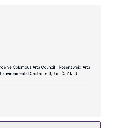
nde ve Columbus Arts Council - Rosenzweig Arts
ff Environmental Center ile 3,6 mi (5,7 km)
üvet kombinasyonu ve geniş duş başlıkları vardır.
kat hizmeti verilmektedir.