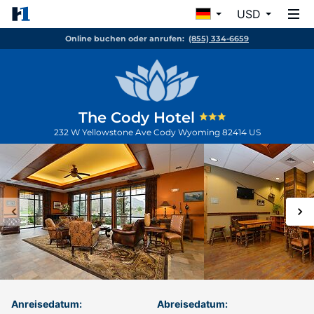
USD
Online buchen oder anrufen:
(855) 334-6659
The Cody Hotel
232 W Yellowstone Ave
Cody
Wyoming
82414
US
Anreisedatum:
Abreisedatum: