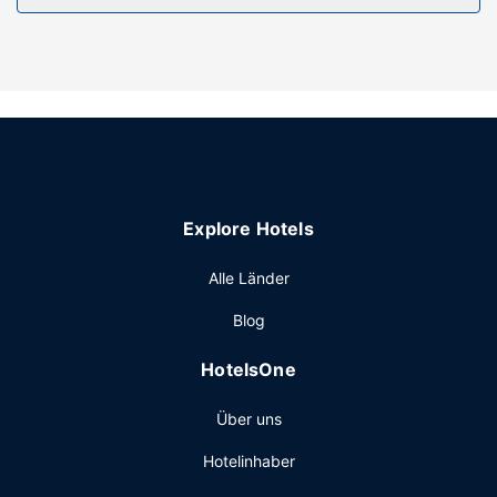
gemacht.
Ausstattung der Anlage
Du hast die Qual der Wahl zwischen: Innenpool, Whirlpool
und Sauna. Zu den Highlights, die dieses Hotel bietet,
gehören zudem ein Hochzeitsservice, ein Kamin in der
Lobby und ein Picknickbereich.
Restaurant
Ein inbegriffenes Frühstücksbuffet wird täglich von
Explore Hotels
06:30 Uhr bis 10:00 Uhr angeboten.
Sonstige Einrichtungen
Alle Länder
Zum Angebot gehören ein rund um die Uhr geöffnetes
Blog
Businesscenter, eine rund um die Uhr besetzte Rezeption
und eine Gepäckaufbewahrung. Vor Ort gibt es Folgendes:
HotelsOne
Parkmöglichkeiten für LKW/Busse/Wohnmobile.
Über uns
Hotelinhaber