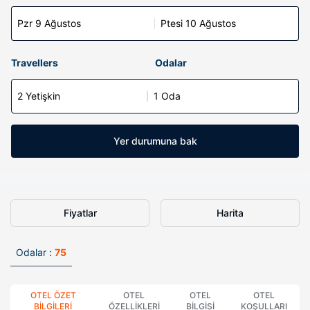
Pzr 9 Ağustos
Ptesi 10 Ağustos
Travellers
Odalar
2 Yetişkin
1 Oda
Yer durumuna bak
Fiyatlar
Harita
Odalar :
75
OTEL ÖZET
OTEL
OTEL
OTEL
BILGILERI
ÖZELLIKLERI
BILGISI
KOŞULLARI