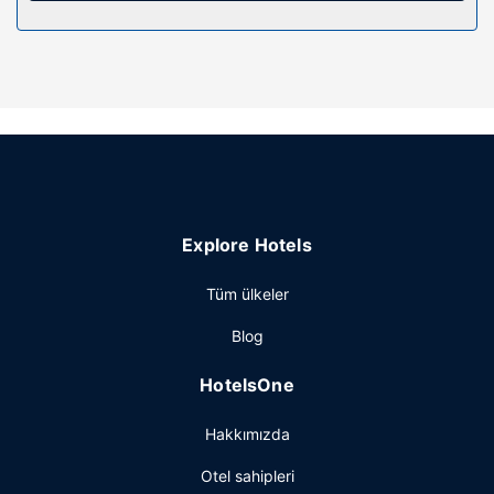
hizmeti verilmektedir.
Otelin güzelliği
Misafirlerimizin iyi vakit geçirebilmesi ve dinlenebilmesi için
kapalı havuz, jakuzi ve sauna bulunmaktadır. Bu otelde
misafirler için ayrıca düğün organizasyonu hizmeti, lobide
şömine ve piknik alanı vardır.
Restoran
Misafirlere her gün 06.30 ve 10 arasında ücretsiz açık büfe
Explore Hotels
kahvaltı servisi yapılmaktadır.
Diğer güzellikler
Tüm ülkeler
Misafirler için 24 saat açık ofis, 24 saat açık resepsiyon ve
Blog
valiz dolabı mevcuttur. Karavan/otobüs/kamyon otoparkı
vardır.
HotelsOne
Hakkımızda
Otel sahipleri