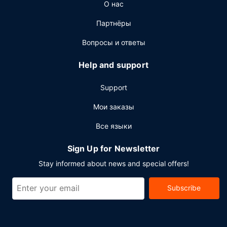
О нас
Другие особенности
Партнёры
Для удобства гостей предоставляется следующее:
круглосуточный бизнес-центр, круглосуточная работа
Вопросы и ответы
стойки регистрации и хранение багажа.
Предоставляется парковка для грузовиков, автобусов
Help and support
и фургонов.
Support
Мои заказы
Все языки
Sign Up for Newsletter
Stay informed about news and special offers!
Subscribe