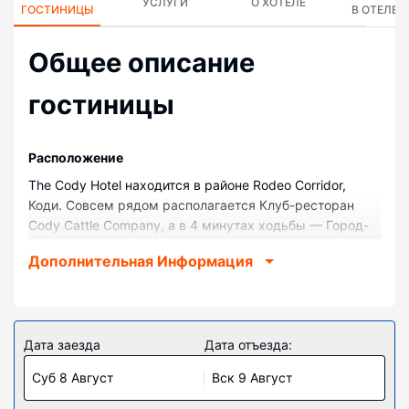
УСЛУГИ
О ХОТЕЛЕ
ГОСТИНИЦЫ
В ОТЕЛЕ
Общее описание
гостиницы
Pасположение
The Cody Hotel находится в районе Rodeo Corridor,
Коди. Совсем рядом располагается Клуб-ресторан
Cody Cattle Company, а в 4 минутах ходьбы — Город-
музей Олд-Трейл-Таун. Отель — вариант с
Дополнительная Информация
прекрасным расположением: Родео-арена Buffalo Bill
Cody Stampede находится в 0,3 км, Cody Firearms
Museum — в 3,6 км от него.
Номера
Дата заезда
Дата отъезда:
Почувствуйте себя как дома в одном из 75 номеров,
Суб 8 Август
Вск 9 Август
которые оснащены следующим оборудованием:
холодильник и микроволновая печь. Чтобы вам не