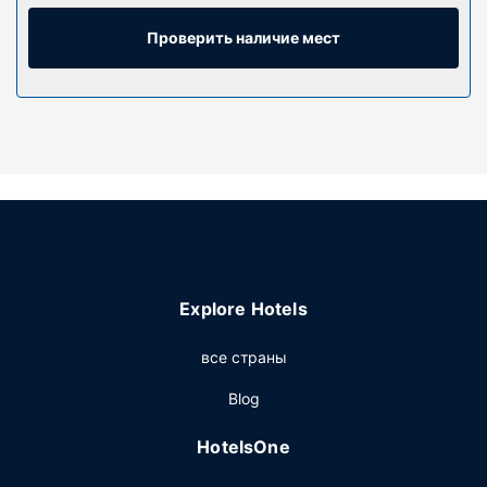
пришлось скучать, в номерах установлены
плоскоэкранные телевизоры, на которых можно
Проверить наличие мест
смотреть кабельное телевидение, а бесплатный
проводной доступ в интернет позволяет всегда
оставаться на связи. Собственные ванные комнаты,
совмещенные душ и ванна. Предоставляются
бесплатные туалетные принадлежности и фен.
Предоставляются следующие удобства и услуги:
сейфы и письменные столы. Уборка номеров
осуществляется по требованию.
Особенности объекта
Воспользуйтесь разнообразными возможностями для
Explore Hotels
отдыха и развлечений, такими как крытый бассейн,
джакузи и сауна. Этот отель предоставляет
все страны
дополнительные услуги и удобства: услуги по
проведению бракосочетаний и камин в холле.
Blog
Ресторан
HotelsOne
Бесплатный завтрак (шведский стол) предлагается
ежедневно с 6:30 до 10:00.