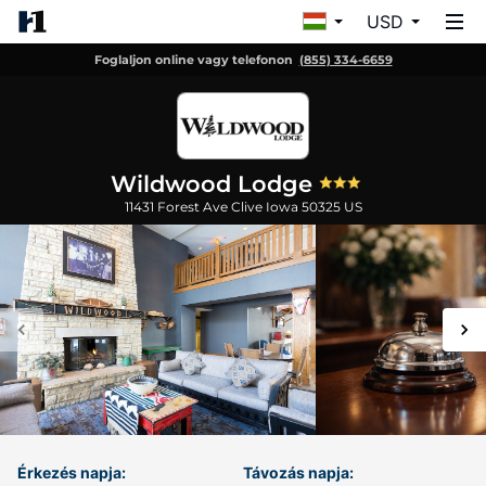
USD
Foglaljon online vagy telefonon
(855) 334-6659
Wildwood Lodge
11431 Forest Ave
Clive
Iowa
50325
US
Érkezés napja:
Távozás napja: