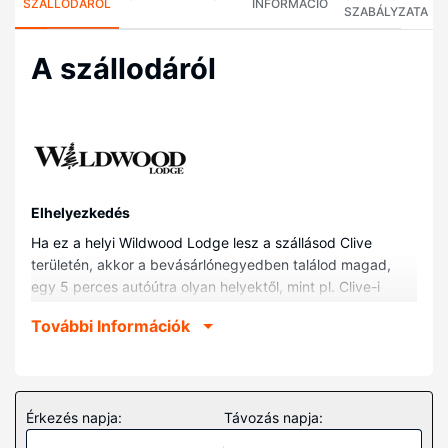
SZÁLLODÁRÓL
INFORMÁCIÓ
SZABÁLYZATA
A szállodáról
Elhelyezkedés
Ha ez a helyi Wildwood Lodge lesz a szállásod Clive
területén, akkor a bevásárlónegyedben találod magad,
egy 5 perces autóútra olyan helyektől, mint pl. Clive-i
Vízipark vagy Pump It Up. Ez a helyi hotel kb. 14,2 km-re
További Információk
található Des Moines Közkönyvtár, ill. 14,3 km-re Casey's
Center helyszíneitől.
Szobák
Helyezze magát kényelembe a(z) 103 légkondicionált
Érkezés napja:
Távozás napja:
szoba egyikében, melyekben síkképernyős televízió is