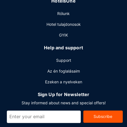
HotelsOne
ingyenes teljes angol reggeli várja a vendégeket 6:30 és
9:30 között, hétvégente pedig 7:00 és 10:00 között.
Rólunk
Egyéb felszereltség
Hotel tulajdonosok
A szálláshelyen business center, gyorsított kijelentkezési
lehetőség és vegytisztítási/ruhatisztítási szolgáltatások is
GYIK
igénybe vehető. A(z) hotel 2 rendezvénytermet kínál
különböző események lebonyolítására. Az autóval érkező
Help and support
vendégek számára ingyenes egyéni parkolás biztosított a
helyszínen.
Support
Az én foglalásaim
Ezeken a nyelveken
Sign Up for Newsletter
Stay informed about news and special offers!
Subscribe