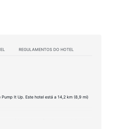
EL
REGULAMENTOS DO HOTEL
 Pump It Up. Este hotel está a 14,2 km (8,9 mi)
graças à internet sem fios. As casas de banho
rros/tábuas de engomar. A limpeza dos quartos é