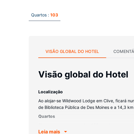
Quartos :
103
VISÃO GLOBAL DO HOTEL
COMENTÁ
Visão global do Hotel
Localização
Ao alojar-se Wildwood Lodge em Clive, ficará num
de Biblioteca Pública de Des Moines e a 14,3 km 
Quartos
Sinta-se em casa num dos 103 quartos com ar co
Leia mais
privativas têm artigos de higiene grátis e seca