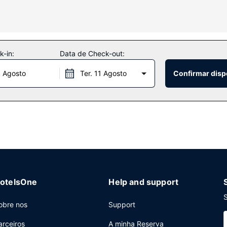
imento à sua disposição, incluindo uma piscina interior e uma sala de 
lobby são algumas das comodidades adicionais disponíveis neste hote
-in:
Data de Check-out:
0 Agosto
Ter. 11 Agosto
Confirmar disp
 uma vista de olhos pela ementa do serviço de quarto. Comece as s
a entre as 6:30 e as 9:30 e aos fins de semana entre as 7:00 e as 1
nter, registo de saída rápido e um serviço de limpeza a seco. Este 
otelsOne
Help and support
S
obre nos
Support
arceiros
A minha Reserva