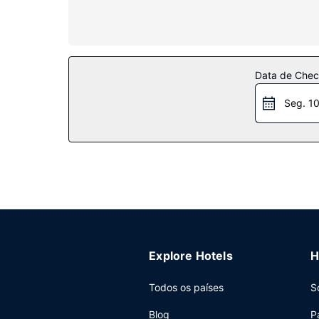
efetuada diária.
Serviço do hotel
Desfrute das várias propostas de lazer e entreten
presentes/quiosque de jornais e uma lareira no 
Data de Check
Restaurante
Seg. 1
Se quiser petiscar no conforto dos lençóis, dê
almoço completo grátis, servido durante a seman
Outros serviços
As principais comodidades incluem um business ce
seus eventos. Há estacionamento grátis no local.
Explore Hotels
H
Todos os países
S
Blog
P