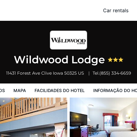
Car rentals
Facilidades do Hotel
Informação do Hotel
Regulamentos do Hote
Wildwood Lodge
11431 Forest Ave
Clive
Iowa
50325
US
Tel.
(855) 334-6659
OS
MAPA
FACILIDADES DO HOTEL
INFORMAÇÃO DO H