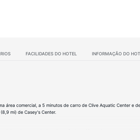
RIOS
FACILIDADES DO HOTEL
INFORMAÇÃO DO HOT
a área comercial, a 5 minutos de carro de Clive Aquatic Center e de
(8,9 mi) de Casey's Center.
ndicionado e um televisor de ecrã plano. Mantenha-se em contacto 
dores de cabelo. As comodidades incluem ainda cafeteiras/bules e fe