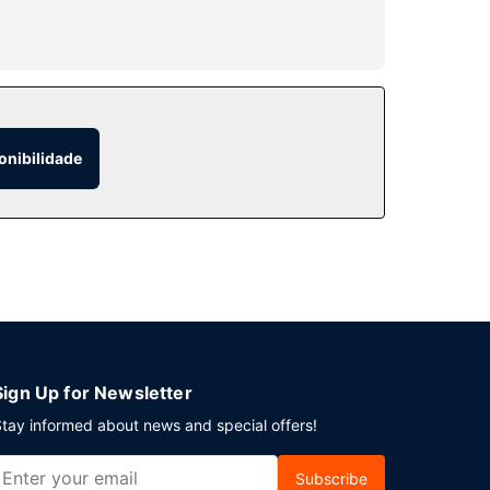
fitness. Wi-fi grátis, uma loja de
l.
onibilidade
uas manhãs da melhor forma com um pequeno-
0:00.
hotel tem 2 salas de reuniões, para organizar os
Sign Up for Newsletter
tay informed about news and special offers!
Subscribe