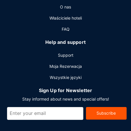
weekendy od 7 do 10.
O nas
Pozostałe udogodnienia
Właściciele hoteli
Udogodnienia biznesowe to całodobowe centrum
biznesowe, usługi pralni chemicznej oraz recepcja
FAQ
całodobowa. Jeżeli planujesz spotkanie w mieście
Cleveland, hotel oferuje pomieszczenia konferencyjne oraz
Help and support
sala konferencyjna o łącznej powierzchni 372 m kw. (4000
stopy kwadratowe).
Support
Moja Rezerwacja
Wszystkie języki
Sign Up for Newsletter
Stay informed about news and special offers!
Subscribe