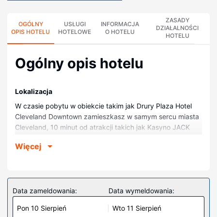
ZASADY
OGÓLNY
USŁUGI
INFORMACJA
DZIAŁALNOŚCI
OPIS HOTELU
HOTELOWE
O HOTELU
HOTELU
Ogólny opis hotelu
Lokalizacja
W czasie pobytu w obiekcie takim jak Drury Plaza Hotel
Cleveland Downtown zamieszkasz w samym sercu miasta
Cleveland, 10 minut od atrakcji takich jak Kasyno JACK
Cleveland i Rocket Arena. Hotel znajduje się 1 km od
Więcej
atrakcji takiej jak Galeria Sław Rock and Rolla i 1,2 km od
miejsca takiego jak Huntington Bank Field.
Pokoje
Poczuj się jak w domu w 189 klimatyzowanych pokojach,
Data zameldowania:
Data wymeldowania:
których wyposażenie to lodówka i kuchenka mikrofalowa.
Pon 10 Sierpień
Wto 11 Sierpień
Bezpłatny bezprzewodowy dostęp do internetu zapewni