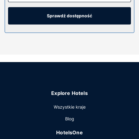
łączność ze światem, a 42-cal. telewizor LCD — rozrywkę.
Prywatna łazienka — wyposażenie: wanna połączona z
prysznicem, bezpłatne przybory toaletowe i suszarki do
Sprawdź dostępność
włosów. Udogodnienia obejmują zestawy do parzenia
kawy i herbaty i żelazka i deski do prasowania oraz
telefon (bezpłatne połączenia telefoniczne miejscowe).
Udogodnienia w obiekcie
Dostępne udogodnienia rekreacyjne to basen kryty,
jacuzzi oraz centrum fitness. Ten hotel oferuje również
takie udogodnienia jak bezpłatny bezprzewodowy dostęp
do internetu i sala balowa.
Restauracja
Explore Hotels
Goście obiektu Drury Plaza Hotel Cleveland Downtown
mogą zjeść posiłek w restauracji The Teacher's Lounge
Wszystkie kraje
albo kupić niezbędne rzeczy, które oferuje bar
zakąskowy/delikatesy.Codziennie hotel oferuje bezpłatne
Blog
przyjęcie. Ożywcze napoje znajdziesz w jednym z lokali:
bar/salon klubowy. Bezpłatne śniadanie w formie bufetu
HotelsOne
jest serwowane w dni powszednie od 6 do 9, a w