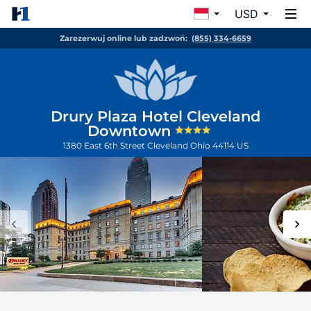
USD
Zarezerwuj online lub zadzwoń:
(855) 334-6659
Drury Plaza Hotel Cleveland
Downtown
1380 East 6th Street
Cleveland
Ohio
44114
US