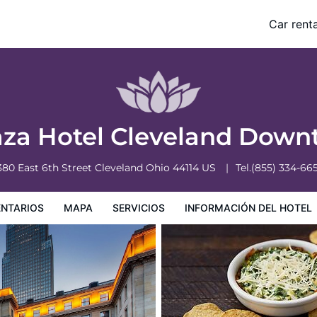
Car renta
nformación del hotel
Condiciones especiales
aza Hotel Cleveland Dow
380 East 6th Street
Cleveland
Ohio
44114
US
Tel.
(855) 334-66
NTARIOS
MAPA
SERVICIOS
INFORMACIÓN DEL HOTEL