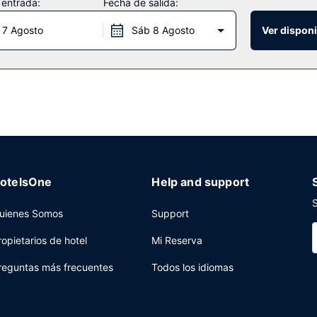
 entrada:
Fecha de salida:
la posibilidad de tomar algo en The Teacher's Lounge, aunque tambié
 7 Agosto
Sáb 8 Agosto
Ver disponi
a recepción todos los días, donde podrás conocer a otros huéspedes
 bufé gratuito se ofrece entre semana de 06:00 a 09:00, mientras qu
as, tintorería y un servicio de recepción las 24 horas a tu disposici
uadrados de espacio con zona para conferencias y una sala de reunio
otelsOne
Help and support
S
uienes Somos
Support
ropietarios de hotel
Mi Reserva
reguntas más frecuentes
Todos los idiomas