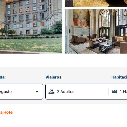
da:
Viajeros
Habitac
Agosto
2 Adultos
1 H
a Hotel