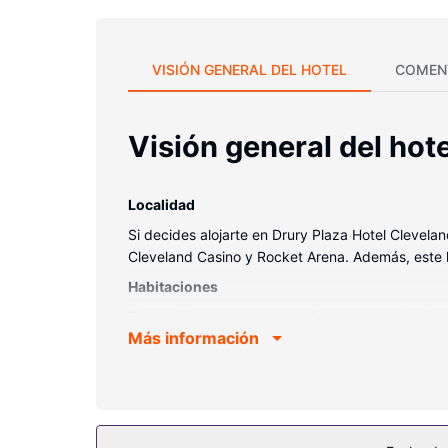
VISIÓN GENERAL DEL HOTEL
COMEN
Visión general del hote
Localidad
Si decides alojarte en Drury Plaza Hotel Clevel
Cleveland Casino y Rocket Arena. Además, este h
Habitaciones
Te sentirás como en tu propia casa en cualquiera
Más información
conexión wifi gratis, tienes para elegir a la hor
gratuitos y secadores de pelo. Entre las comodid
Servicios hotel
Apreciarás las instalaciones de ocio, que incluy