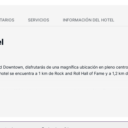
TARIOS
SERVICIOS
INFORMACIÓN DEL HOTEL
l
and Downtown, disfrutarás de una magnífica ubicación en pleno centro
otel se encuentra a 1 km de Rock and Roll Hall of Fame y a 1,2 km d
 de las 189 habitaciones con aire acondicionado, frigorífico y micro
a de entretenerte. El baño privado con ducha y bañera combinadas est
ades, se incluyen cafetera y tetera, tabla de planchar con plancha y 
en una piscina cubierta, una bañera de hidromasaje y gimnasio.