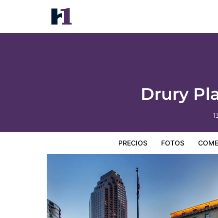
Drury Plaza Hotel Cleveland Downtown
Precios
Fotos
Comentarios
Mapa
Servicios
I
Drury Pl
1
PRECIOS
FOTOS
COME