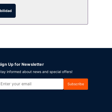
n puedes ir a un bar-cafetería. Disfruta de un
bilidad
 mientras tomas un bocado. Apaga la sed con tu
e el horario de sábados y domingos es de 07:00
ón. ¿Estás organizando un evento en Cleveland? En
nes.
Sign Up for Newsletter
tay informed about news and special offers!
Subscribe