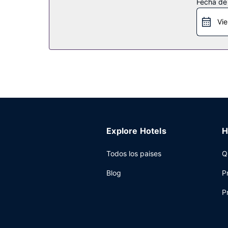
Restaurante
Fecha de
Drury Plaza Hotel Cleveland Downtown te ofrece 
Vie
detalle de bienvenida gratuito organizado por l
bebida favorita en el bar o lounge. El desayuno
a 10:00.
Otros servicios
Tendrás un centro de negocios abierto las 24 hor
este hotel tienes a tu disposición 372 metros c
Explore Hotels
H
Todos los paises
Q
Blog
P
P