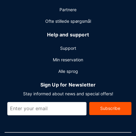
Gæsterne har blandt andet adgang til et døgnåbent
Partnere
forretningscenter, renseri/vaskeservice og en døgnåben
reception. Planlægger du et arrangement i Cleveland? På
Ofte stillede spørgsmål
dette hotel er der et område på 372 kvadratmeter til
rådighed, bestående af konferencelokaler og et
Help and support
mødelokale.
Support
Min reservation
Alle sprog
Sign Up for Newsletter
Stay informed about news and special offers!
Subscribe