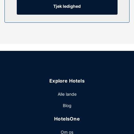
Faciliteter inkluderer kaffe-/temaskiner og
Tjek ledighed
strygejern/strygebrætter, samt telefoner med gratis
lokalopkald.
Ejendomsfacilitet
Sørg for at nyde de rekreative faciliteter, der inkluderer en
indendørs pool, et boblebad og et fitnesscenter. Dette
hotel tilbyder desuden gratis trådløs internetadgang og
balsal.
Restaurant
Som gæst på Drury Plaza Hotel Cleveland Downtown kan
Explore Hotels
du nyde et måltid på The Teacher's Lounge eller tage et
smut forbi den lokale snackbar/deli. Hvis du har lyst til at
Alle lande
mingle med de andre gæster, bør du tage med til en gratis
reception, der afholdes dagligt. Tag forbi baren/loungen,
Blog
hvor du kan slukke tørsten med din yndlingsdrink. Gratis
morgenmadsbuffet serveres på hverdage fra kl. 06.00 til
HotelsOne
kl. 09.00 og fra kl. 07.00 til kl. 10.00 i weekenderne.
Andre faciliteter
Om os