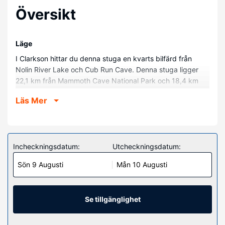
Översikt
Läge
I Clarkson hittar du denna stuga en kvarts bilfärd från
Nolin River Lake och Cub Run Cave. Denna stuga ligger
22,1 km från Mammoth Cave National Park och 18,4 km
från Anneta Community Park.
Läs Mer
Hotellrum
Slå dig till ro i den här luftkonditionerade stugan som har
eldstad. Det finns en privat terrass. Köket är utrustat med
en ugn, en spishäll och en mikrovågsugn. Bekvämligheter
Incheckningsdatum:
Utcheckningsdatum:
som ingår är takfläkt och strykjärn/strykbräda.
Sön 9 Augusti
Mån 10 Augusti
Bekvämligheter på anläggningen
Passa på att dra nytta av bland annat gratis wi-fi och
utomhusgrill.
Se tillgänglighet