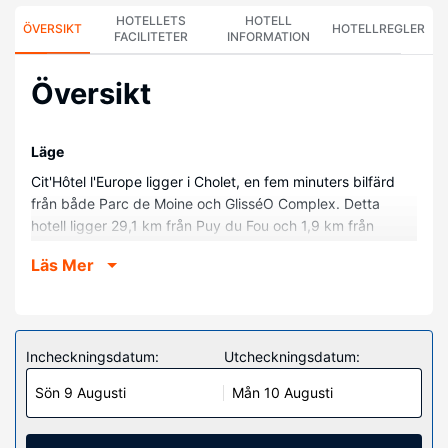
HOTELLETS
HOTELL
ÖVERSIKT
HOTELLREGLER
FACILITETER
INFORMATION
Översikt
Läge
Cit'Hôtel l'Europe ligger i Cholet, en fem minuters bilfärd
från både Parc de Moine och GlisséO Complex. Detta
hotell ligger 29,1 km från Puy du Fou och 1,9 km från
Konst- och historiemuseum.
Läs Mer
Hotellrum
Känn dig som hemma i ett av de 21 rummen med LCD-tv.
Gratis wi-fi gör att du kan hålla dig uppkopplad, och
satellit-tv erbjuder underhållning. I badrummen finns
Incheckningsdatum:
Utcheckningsdatum:
badkar eller dusch. På rummet finns telefon. Städning
Sön 9 Augusti
Mån 10 Augusti
erbjuds dagligen.
Bekvämligheter på anläggningen