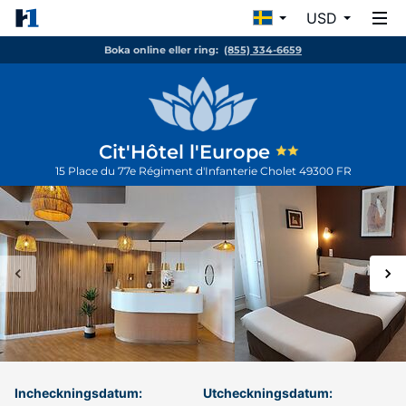
USD
Boka online eller ring:
(855) 334-6659
Cit'Hôtel l'Europe
15 Place du 77e Régiment d'Infanterie
Cholet
49300
FR
Incheckningsdatum:
Utcheckningsdatum: