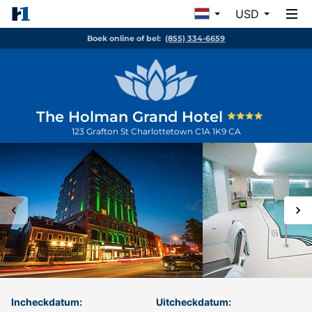
USD
Boek online of bel:
(855) 334-6659
The Holman Grand Hotel
123 Grafton St
Charlottetown
C1A 1K9
CA
Incheckdatum:
Uitcheckdatum: