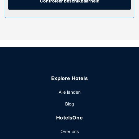
toiletartikelen en haardrogers.
Controleer beschikbaarheid
Algemene voorziening
Ontspan met massages, lichaamsbehandelingen en
gezichtsbehandelingen wanneer je de volledig uitgeruste
spa bezoekt. Je vindt de recreatieve voorzieningen vast
leuk, met onder meer een binnenzwembad, een
bubbelbad en fitnessfaciliteiten. Dit hotel bevat ook gratis
wifi, conciërgeservices en cadeauwinkels/kiosken.
Restaurant
Bestel iets lekkers bij Redwater Rustic Grille, een
Explore Hotels
restaurant met een bar/lounge, of blijf lekker in je kamer en
profiteer van de roomservice (beperkte tijden).
Alle landen
Overige voorzieningen
Blog
Enkele van de voorzieningen zijn gratis kabelinternet, een
businesscentrum en gratis kranten in de lobby.
HotelsOne
Over ons