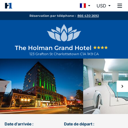
USD
Réservation par téléphone :
866 430 2692
The Holman Grand Hotel
123 Grafton St
Charlottetown
C1A 1K9
CA
Date d'arrivée :
Date de départ :