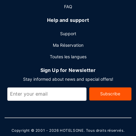
limités) est à votre disposition.
FAQ
Autres services
Help and support
Les équipements et services proposés incluent l'accès à
internet gratuit à Internet, un centre d'affaires et des
Support
journaux gratuits dans le hall.
Ma Réservation
Toutes les langues
Sign Up for Newsletter
Stay informed about news and special offers!
Subscribe
Copyright © 2001 - 2026
HOTELSONE
. Tous droits réservés.