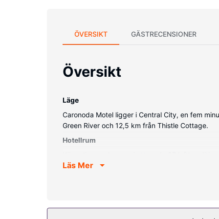
ÖVERSIKT
GÄSTRECENSIONER
Översikt
Läge
Caronoda Motel ligger i Central City, en fem min
Green River och 12,5 km från Thistle Cottage.
Hotellrum
Känn dig som hemma i ett av de 37 luftkondition
Läs Mer
finns badkar/dusch.
Bekvämligheter på anläggningen
Passa på att dra nytta av bland annat gratis wi-
Övriga bekvämligheter