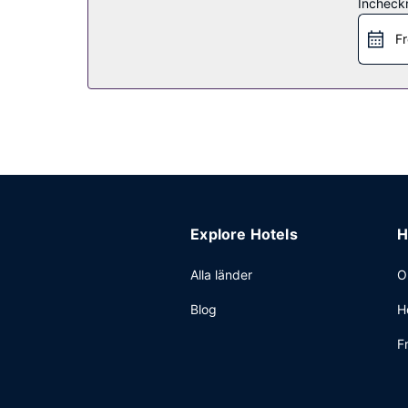
Incheck
Gäster har tillgång till bland annat reception (öp
Fr
Explore Hotels
H
Alla länder
O
Blog
H
F