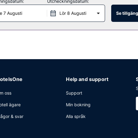
ningsdatum:
Utcheckningsdatum:
pen dygnet runt), tvättmöjligheter och varuautomat. Avgiftsfri parkeri
e 7 Augusti
Lör 8 Augusti
Se tillgän
otelsOne
Help and support
S
m oss
Support
otell ägare
Min bokning
rågor & svar
Alla språk