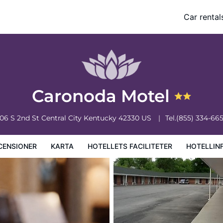
Car rental
ciliteter
Hotellinformation
Hotellregler
Caronoda Motel
06 S 2nd St
Central City
Kentucky
42330
US
Tel.
(855) 334-66
CENSIONER
KARTA
HOTELLETS FACILITETER
HOTELLIN