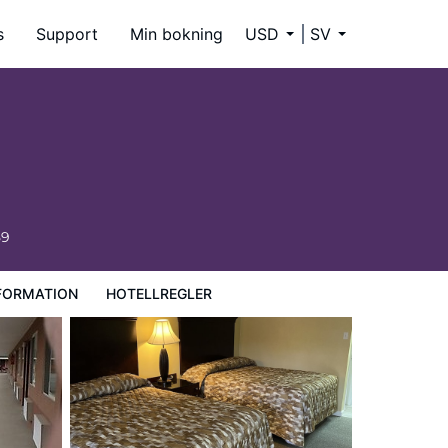
s
Support
Min bokning
USD
SV
59
FORMATION
HOTELLREGLER