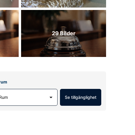
29 Bilder
lrum
 Rum
Se tillgänglighet