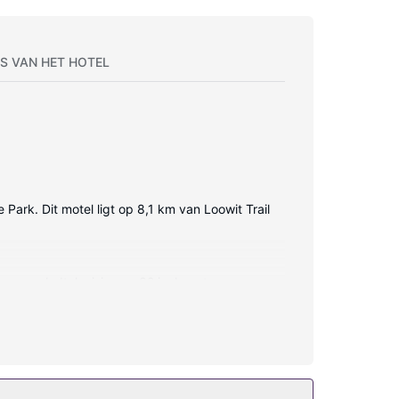
S VAN HET HOTEL
Park. Dit motel ligt op 8,1 km van Loowit Trail
en een ledtelevisie van 32 inch met
orstels en tandpasta. Bij de voorzieningen horen