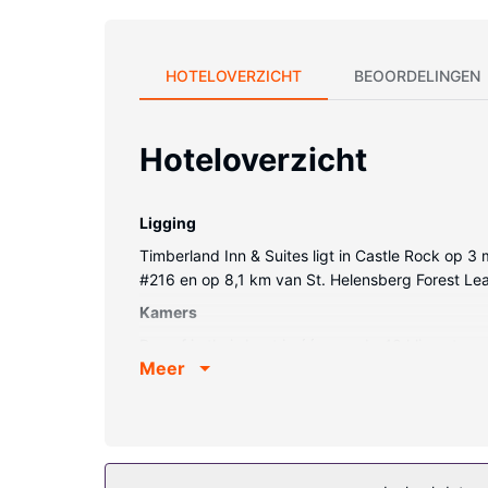
HOTELOVERZICHT
BEOORDELINGEN
Hoteloverzicht
Ligging
Timberland Inn & Suites ligt in Castle Rock op 3 
#216 en op 8,1 km van St. Helensberg Forest Lea
Kamers
Doe of je thuis bent in één van de 40 klimaatge
Meer
kabelzenders, terwijl je dankzij gratis wifi onli
een bureau en een gratis krant en de kamers w
Algemene voorziening
Dit motel heeft 2 verdiepingen in 2 gebouwen en