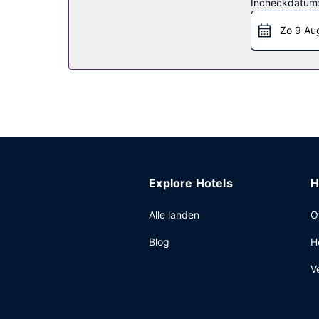
Restaurant
Incheckdatum
Bestel iets lekkers in de koffiebar/het café van di
Zo 9 Au
Overige voorzieningen
Enkele van de voorzieningen zijn een 24-uurs rec
Explore Hotels
H
Alle landen
O
Blog
H
V