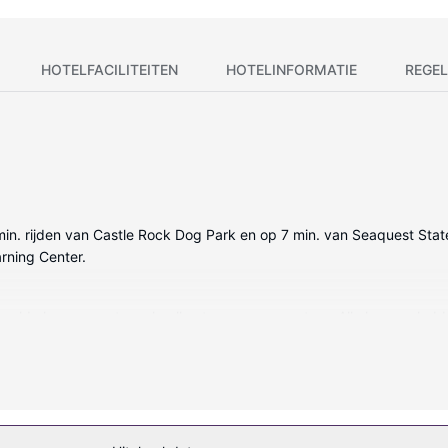
HOTELFACILITEITEN
HOTELINFORMATIE
REGEL
min. rijden van Castle Rock Dog Park en op 7 min. van Seaquest State 
rning Center.
regelde kamers met een koelkast en een magnetron. Alle kamers hebb
ne blijft. De privébadkamers zijn uitgerust met haardrogers en tandenb
orden dagelijks schoongemaakt.
 biedt aparte rookruimtes.