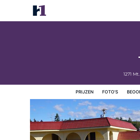
Timberland Inn & Suites
Prijzen
Foto's
Beoordelingen
Kaart
Hotelfacilit
1271 Mt
PRIJZEN
FOTO'S
BEOO