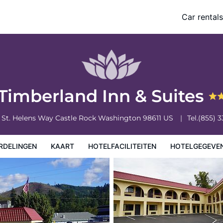
Car rentals
eiten
Hotelgegevens
Regels van het hotel
Timberland Inn & Suites
. St. Helens Way
Castle Rock
Washington
98611
US
Tel.
(855) 
RDELINGEN
KAART
HOTELFACILITEITEN
HOTELGEGEVE