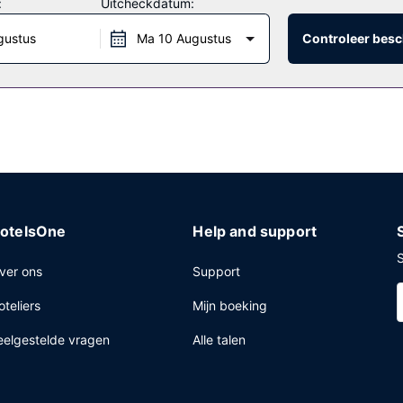
:
Uitcheckdatum:
t motel.
gustus
Ma 10 Augustus
Controleer besc
eptie en koffie/thee in de gemeenschappelijke ruimte. Ter plaatse he
otelsOne
Help and support
S
ver ons
Support
oteliers
Mijn boeking
eelgestelde vragen
Alle talen