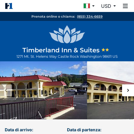
USD
Prenota online o chiama:
(855) 334-6659
Timberland Inn & Suites
1271 Mt. St. Helens Way
Castle Rock
Washington
98611
US
Data di arrivo:
Data di partenza: