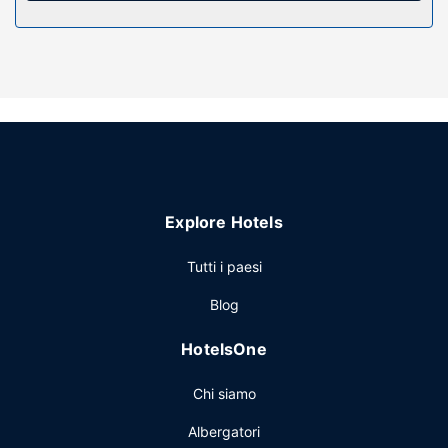
Attrattive della proprietà
Un motel ha 2 piani in 2 edifici e dispone di le aree
fumatori.
Ristorante
Presso un motel troverai un'ampia scelta di snack al
bar/caffetteria.
Altre attrattive
Potrai usufruire di una reception aperta 24 ore su 24 e un
Explore Hotels
angolo caffè nelle aree comuni. Il un parcheggio gratuito è
disponibile in loco.
Tutti i paesi
Blog
HotelsOne
Chi siamo
Albergatori