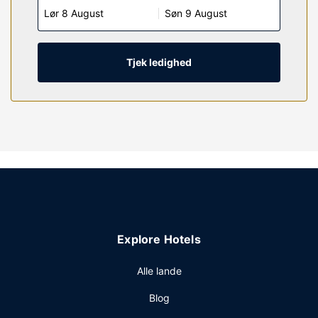
Lør 8 August
Søn 9 August
bruser og gratis toiletartikler. Faciliteter inkluderer
skriveborde og rengøring udføres dagligt.
Ejendomsfacilitet
Tjek ledighed
Fra en terrasse og en have på stedet kan du nyde den
skønne udsigt, og du kan nyde godt af faciliteter, såsom
gratis trådløs internetadgang. Dette hotel tilbyder desuden
concierge-tjenester, picnicområde og automat.
Restaurant
Morgenmadsbuffet tilbydes mod gebyr dagligt fra kl.
07.00 til kl. 10.00.
Andre faciliteter
Gæsterne har blandt andet adgang til en døgnåben
reception, bagageopbevaring og automat. Gratis
Explore Hotels
selvstændig parkering er til rådighed på stedet.
Alle lande
Blog