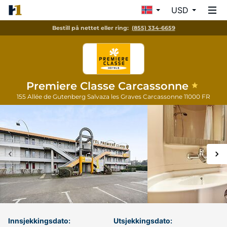
USD
Bestill på nettet eller ring:
(855) 334-6659
Premiere Classe Carcassonne
155 Allée de Gutenberg Salvaza les Graves
Carcassonne
11000
FR
Innsjekkingsdato:
Utsjekkingsdato: